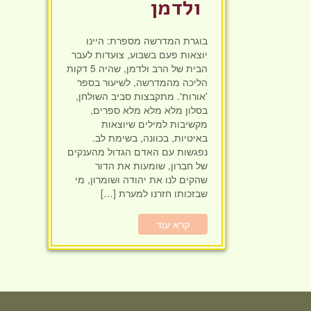
ולדמן
בוגרת המדרשה מספרת: היינו
חדש! ערוץ יוטיוב וספוטיפיי
יוצאות פעם בשבוע, צועדות לעבר
הבית של הרב ולדמן, שהיה 5 דקות
לשיעורים מבית המדרש! חפשי
הליכה מהמדרשה, לשיעור בספר
"שירת חברון" והתחברי לקול
'אורות'. מתקבצות סביב השולחן,
התורה היוצא מחברון
בסלון מלא מלא מלא ספרים,
מקשיבות למילים שיוצאות
באיטיות, בכוונה, בשימת לב.
נפגשות עם האדם הגדול מהענקים
של חברון, שומעות את הדור
שהקים לנו את יהודה ושומרון, מי
שבזכותו חזרנו למערת […]
קרא עוד