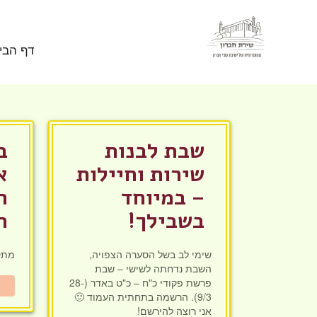
Skip to conten
דף הבי
שבת לבנות
ב
שירות וחיילות
א
– במיוחד
ה
בשבילך!
ה
שימי לב בשל הסערה הצפויה,
מתק
השבת נדחתה לשישי – שבת
פרשת פקודי כ"ח – כ"ט באדר (28-
9/3). הרשמה בתחתית העמוד 🙂
אני רוצה להירשם!