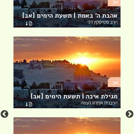
אב
אהבת ה' באמת | תשעת הימים [אב]
ת
הרב סטיסקין דני
ה
אב
א
מגילת איכה | תשעת הימים [אב]
א
הרבנית אתרוג נעמה
ה