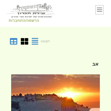
Skip to conten
הרשמה/התחברות
תצוגה
אב
א