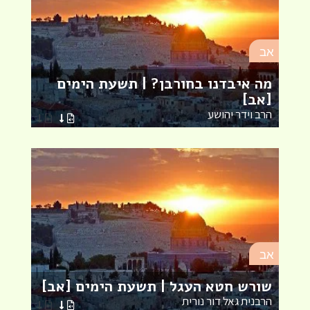
אב
א
מה איבדנו בחורבן? | תשעת הימים
[אב]
ע
הרב וידר יהושע
ה
א
אב
מ
שורש חטא העגל | תשעת הימים [אב]
ת
הרבנית גאל דור נורית
א