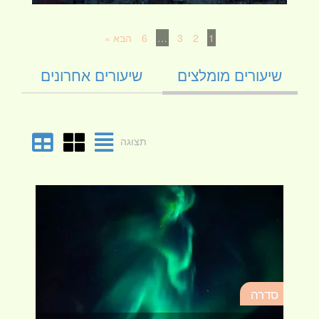
1
2
3
…
6
הבא »
שיעורים מומלצים
שיעורים אחרונים
תצוגה
סד
סדרה
מא