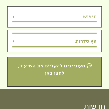
חיפוש
עץ סדרות
מעוניינים להקדיש את השיעור,
לחצו כאן
חדש! ערוץ יוטיוב וספוטיפיי לשיעורים
מבית המדרש! חפשי "שירת חברון"
והתחברי לקול התורה היוצא מחברון
חדשות