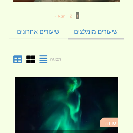
1
2
הבא »
שיעורים מומלצים
שיעורים אחרונים
תצוגה
סד
סדרה
מא