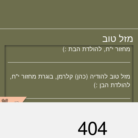
להולדת הבת :)
מבית המדרש! חפשי "שירת חברון"
והתחברי לקול התורה היוצא מחברון
מזל טוב לאפרת (בראון) אוהב - ציון, בוגרת
מזל טוב
מחזור י"ח, להולדת הבת :)
מזל טוב להודיה (כהן) קלרמן, בוגרת מחזור י"ח,
להולדת הבן :)
היו
מזל טוב להלל הלוי, בוגרת מחזור כ"ב,
שותפים
לאירוסיה!
מחפשת מדרשה? נשמח להכיר :)
ענן תגיות