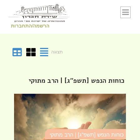
Skip to conten
הרשמה/התחברות
תצוגה
כוחות הנפש [תשפ''ג] | הרב מתוקי
כוחות הנפש [תשפ''ג] | הרב מתוקי
כו