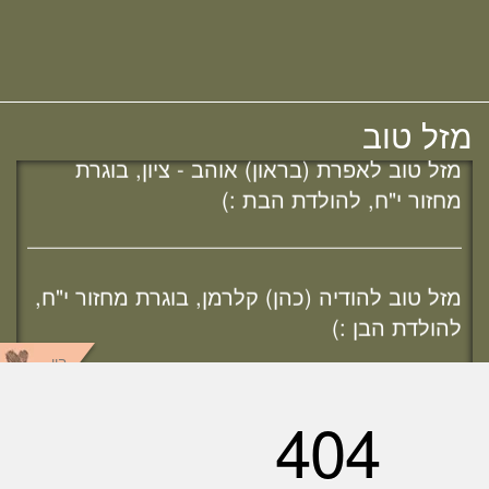
מזל טוב לרות (שנה) בנג'י, בוגרת מחזור י"ח,
חדש! ערוץ יוטיוב וספוטיפיי לשיעורים
להולדת הבת :)
מבית המדרש! חפשי "שירת חברון"
והתחברי לקול התורה היוצא מחברון
מזל טוב
מזל טוב לאפרת (בראון) אוהב - ציון, בוגרת
מחזור י"ח, להולדת הבת :)
מזל טוב להודיה (כהן) קלרמן, בוגרת מחזור י"ח,
להולדת הבן :)
היו
שותפים
מזל טוב להלל הלוי, בוגרת מחזור כ"ב,
לאירוסיה!
מחפשת מדרשה? נשמח להכיר :)
ענן תגיות