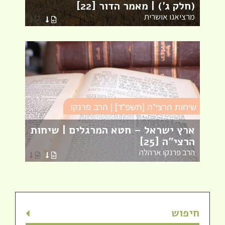
(חלק ג') | מאמר הדור [22]
עי
מרציאנו אושרית
הר
שיחות הרצי"ה [תשפ"ד] | הרב פרנקו
כו
ארץ ישראל – חטא המרגלים | שיחות
ע
הרצי"ה [25]
כו
הרב פרנקו ארהלה
הר
חיפוש