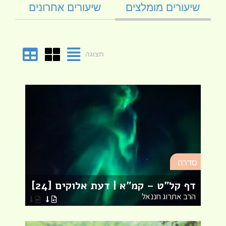
שיעורים מומלצים
שיעורים אחרונים
תצוגה
סד
סדרה
מא
דף קל"ט – קמ"א | דעת אלוקים [24]
לר
הרב אתרוג חננאל
הר