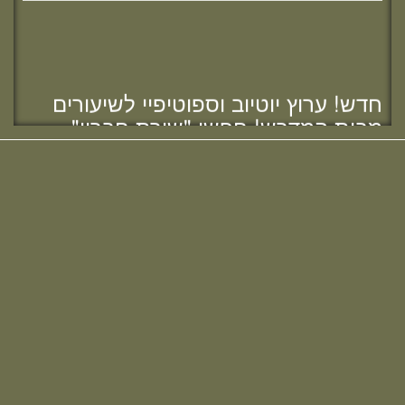
מזל טוב לרות (שנה) בנג'י, בוגרת מחזור י"ח,
חדש! ערוץ יוטיוב וספוטיפיי לשיעורים
להולדת הבת :)
מבית המדרש! חפשי "שירת חברון"
והתחברי לקול התורה היוצא מחברון
מזל טוב לאפרת (בראון) אוהב - ציון, בוגרת
מחזור י"ח, להולדת הבת :)
מזל טוב להודיה (כהן) קלרמן, בוגרת מחזור י"ח,
להולדת הבן :)
מזל טוב להלל הלוי, בוגרת מחזור כ"ב,