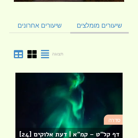
שיעורים מומלצים
שיעורים אחרונים
תצוגה
סד
סדרה
מא
דף קל"ט – קמ"א | דעת אלוקים [24]
לר