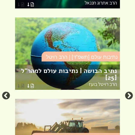
הרב אתרוג חננאל
הר
נתיבות עולם [תשפ"ד] | הרב רויטל
סד
נתיב הבושה | נתיבות עולם למהר"ל
פר
[25]
שמ
הרב רויטל בועז
הר