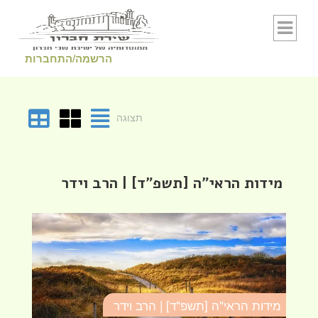
Skip to conten
הרשמה/התחברות
תצוגה
מידות הראי"ה [תשפ"ד] | הרב וידר
מידות הראי"ה [תשפ"ד] | הרב וידר
מי