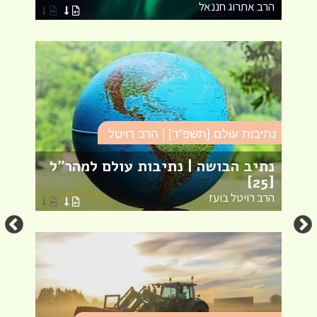
הרב אתרוג חננאל
הר
נתיבות עולם [תשפ"ד] | הרב רויטל
סד
נתיב הבושה | נתיבות עולם למהר"ל
פר
[25]
שמ
הרב רויטל בועז
הר