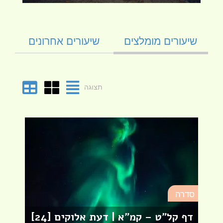
שיעורים מומלצים
שיעורים אחרונים
תצוגה
סד
סדרה
מא
דף קל"ט – קמ"א | דעת אלוקים [24]
לר