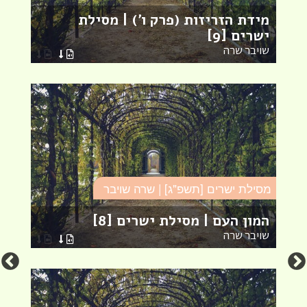
מידת הזריזות (פרק ו') | מסילת
ח
ישרים [9]
מ
שויבר שרה
ש
מסילת ישרים [תשפ"ג] | שרה שויבר
מס
המון העם | מסילת ישרים [8]
פ
שויבר שרה
ש