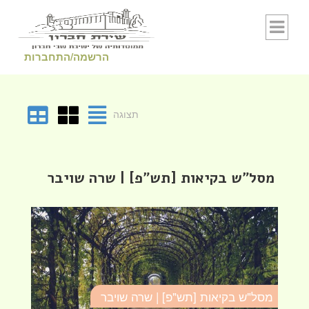
Skip to conten
הרשמה/התחברות
תצוגה
מסל"ש בקיאות [תש"פ] | שרה שויבר
מ
מסל"ש בקיאות [תש"פ] | שרה שויבר