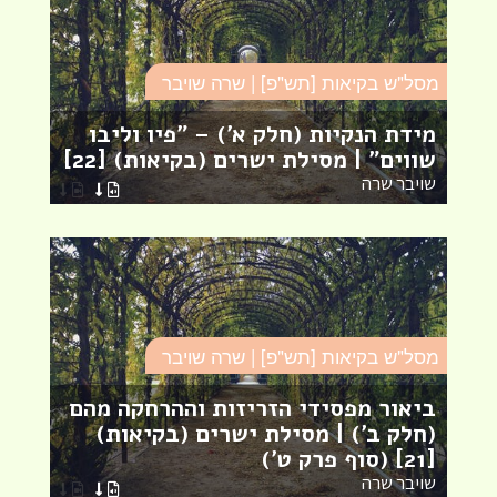
מסל"ש בקיאות [תש"פ] | שרה שויבר
מ
מידת הנקיות (חלק א') – "פיו וליבו
מ
שווים" | מסילת ישרים (בקיאות) [22]
י
שויבר שרה
ש
מסל"ש בקיאות [תש"פ] | שרה שויבר
מ
ביאור מפסידי הזריזות וההרחקה מהם
(חלק ב') | מסילת ישרים (בקיאות)
מ
[21] (סוף פרק ט')
י
שויבר שרה
ש