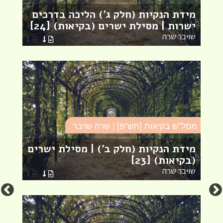
ב
מידת הנקיות (חלק ג') הליכה בדרכים
(
ישרות | מסילת ישרים (בקיאות) [24]
[20] (פר
שויבר שרה
ש
מסל"ש בקיאות [תש"פ] | שרה שויבר
מ
מידת הנקיות (חלק ב') | מסילת ישרים
מ
(בקיאות) [23]
י
שויבר שרה
ש