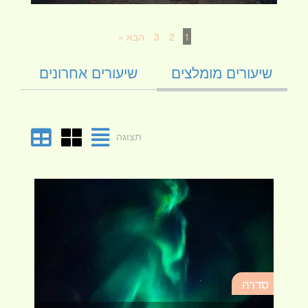
1
2
3
הבא »
שיעורים מומלצים
שיעורים אחרונים
תצוגה
סד
סדרה
מא