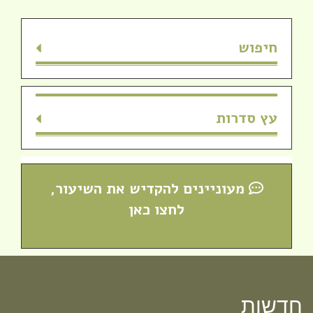
חיפוש
עץ סדרות
מעוניינים להקדיש את השיעור,
לחצו כאן
חדש! ערוץ יוטיוב וספוטיפיי לשיעורים
מבית המדרש! חפשי "שירת חברון"
והתחברי לקול התורה היוצא מחברון
חדשות