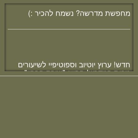
מחפשת מדרשה? נשמח להכיר :)
חדש! ערוץ יוטיוב וספוטיפיי לשיעורים
מבית המדרש! חפשי "שירת חברון"
והתחברי לקול התורה היוצא מחברון
מזל טוב לרות (שנה) בנג'י, בוגרת מחזור י"ח,
להולדת הבת :)
מחפשת מדרשה? נשמח להכיר :)
מזל טוב לאפרת (בראון) אוהב - ציון, בוגרת