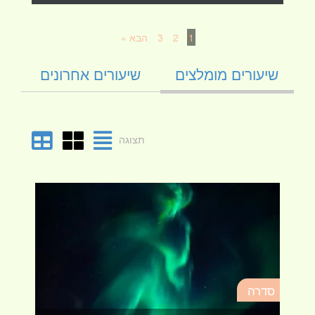
1
2
3
הבא »
שיעורים מומלצים
שיעורים אחרונים
תצוגה
סד
סדרה
מא