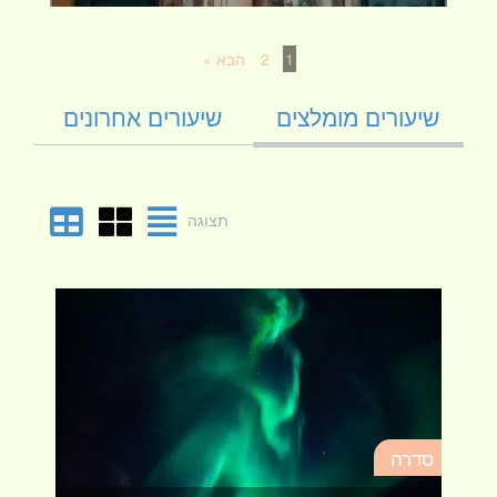
1
2
הבא »
שיעורים מומלצים
שיעורים אחרונים
תצוגה
סד
סדרה
מא