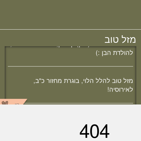
מזל טוב לאפרת (בראון) אוהב - ציון, בוגרת
מחזור י"ח, להולדת הבת :)
מזל טוב להודיה (כהן) קלרמן, בוגרת מחזור י"ח,
מזל טוב
להולדת הבן :)
מזל טוב להלל הלוי, בוגרת מחזור כ"ב,
לאירוסיה!
מחפשת מדרשה? נשמח להכיר :)
היו
מזל טוב לשרה נמט, בוגרת מחזור כ"ב,
שותפים
לאירוסיה!
ענן תגיות