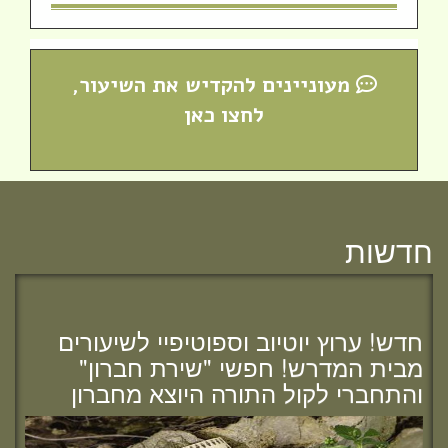
מעוניינים להקדיש את השיעור,
לחצו כאן
חדשות
מזל טוב לרות (שנה) בנג'י, בוגרת מחזור י"ח,
להולדת הבת :)
חדש! ערוץ יוטיוב וספוטיפיי לשיעורים
מבית המדרש! חפשי "שירת חברון"
והתחברי לקול התורה היוצא מחברון
מזל טוב לאפרת (בראון) אוהב - ציון, בוגרת
מחזור י"ח, להולדת הבת :)