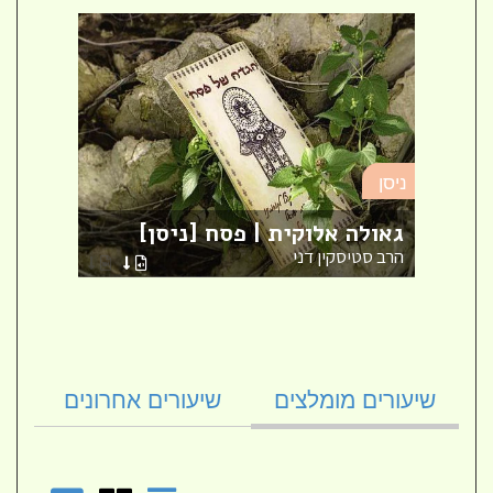
ניסן
ניסן
על מ
גאולה אלוקית | פסח [ניסן]
[ניס
הרב סטיסקין דני
הרב א
שיעורים מומלצים
שיעורים אחרונים