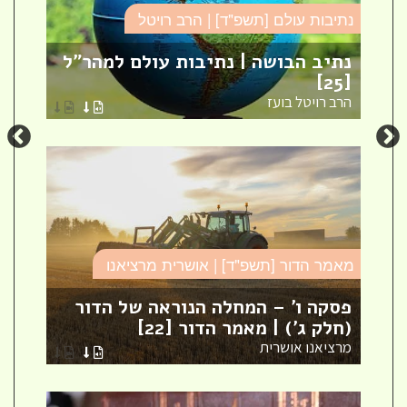
נתיבות עולם [תשפ"ד] | הרב רויטל
סד
נתיב הבושה | נתיבות עולם למהר"ל
פר
[25]
ספ
הרב רויטל בועז
הר
מאמר הדור [תשפ"ד] | אושרית מרציאנו
סד
פסקה ו' – המחלה הנוראה של הדור
עי
(חלק ג') | מאמר הדור [22]
עי
מרציאנו אושרית
הר