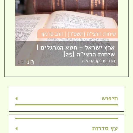
שיחות הרצי"ה [תשפ"ד] | הרב פרנקו
כו
ארץ ישראל – חטא המרגלים |
עב
שיחות הרצי"ה [25]
כו
הרב פרנקו ארהלה
הר
חיפוש
עץ סדרות