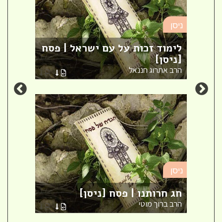
ניסן
ניסן
לימוד זכות על עם ישראל | פסח
ברית
[ניסן]
ספר 
הרב אתרוג חננאל
הרבני
ניסן
ניסן
 |
חג חרותנו | פסח [ניסן]
ארבע
הרב ברוך מוטי
הרב א