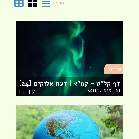
תצוגה
סד
סדרה
מא
דף קל"ט – קמ"א | דעת אלוקים [24]
לר
הרב אתרוג חננאל
הר