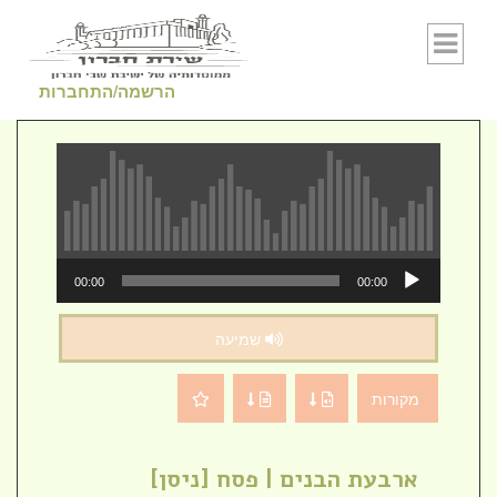
Skip to conten
הרשמה/התחברות
נגן
00:00
00:00
אודיו
שמיעה
מקורות
ארבעת הבנים | פסח [ניסן]