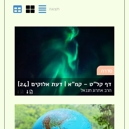
תצוגה
סד
סדרה
מא
דף קל"ט – קמ"א | דעת אלוקים [24]
לר
הרב אתרוג חננאל
הר