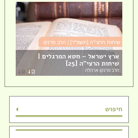
שיחות הרצי"ה [תשפ"ד] | הרב פרנקו
כו
ארץ ישראל – חטא המרגלים |
עב
שיחות הרצי"ה [25]
כו
הרב פרנקו ארהלה
הר
חיפוש