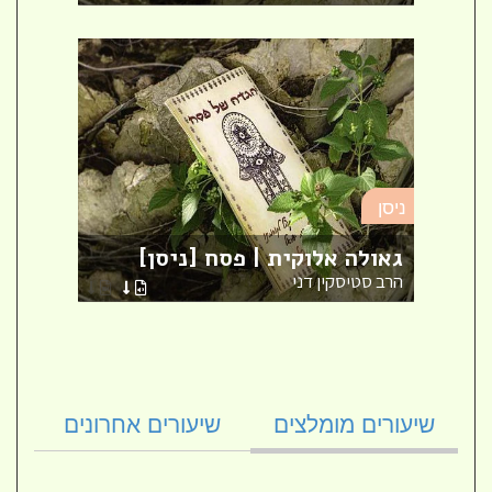
ניסן
ניסן
על מ
גאולה אלוקית | פסח [ניסן]
[ניס
הרב סטיסקין דני
הרב א
שיעורים מומלצים
שיעורים אחרונים