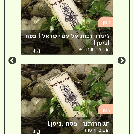
ניסן
ניסן
לימוד זכות על עם ישראל | פסח
ברית
[ניסן]
ספר 
הרב אתרוג חננאל
הרבני
ניסן
ניסן
 |
חג חרותנו | פסח [ניסן]
ארבע
הרב ברוך מוטי
הרב א