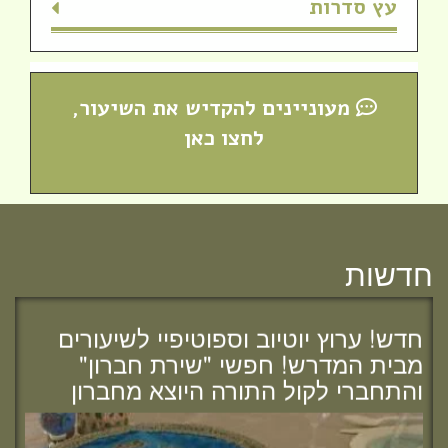
עץ סדרות
מעוניינים להקדיש את השיעור,
לחצו כאן
חדשות
מזל טוב לרות (שנה) בנג'י, בוגרת מחזור י"ח,
להולדת הבת :)
חדש! ערוץ יוטיוב וספוטיפיי לשיעורים
מבית המדרש! חפשי "שירת חברון"
והתחברי לקול התורה היוצא מחברון
מזל טוב לאפרת (בראון) אוהב - ציון, בוגרת
מחזור י"ח, להולדת הבת :)