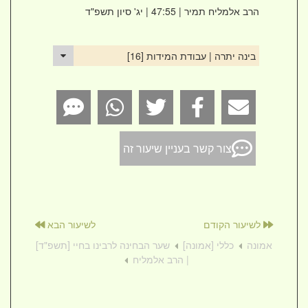
הרב אלמליח תמיר
| 47:55 | יג' סיון תשפ"ד
בינה יתרה | עבודת המידות [16]
צור קשר בעניין שיעור זה
לשיעור הקודם
לשיעור הבא
אמונה
כללי [אמונה]
שער הבחינה לרבינו בחיי [תשפ"ד]
| הרב אלמליח