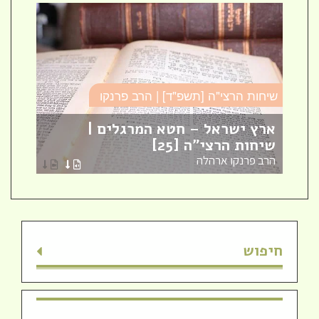
שיחות הרצי"ה [תשפ"ד] | הרב פרנקו
כו
ארץ ישראל – חטא המרגלים |
עב
שיחות הרצי"ה [25]
כו
הרב פרנקו ארהלה
הר
חיפוש