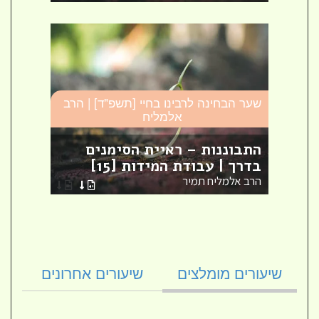
רב
שער הבחינה לרבינו בחיי [תשפ"ד] | הרב
שער ה
אלמליח
התבוננות – ראיית הסימנים
הוצ
בדרך | עבודת המידות [15]
המידו
הרב אלמליח תמיר
הרב א
שיעורים מומלצים
שיעורים אחרונים