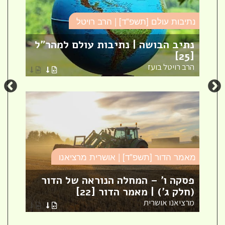
נתיבות עולם [תשפ"ד] | הרב רויטל
סד
נתיב הבושה | נתיבות עולם למהר"ל
פר
[25]
ספ
הרב רויטל בועז
הר
מאמר הדור [תשפ"ד] | אושרית מרציאנו
סד
פסקה ו' – המחלה הנוראה של הדור
עי
(חלק ג') | מאמר הדור [22]
עי
מרציאנו אושרית
הר