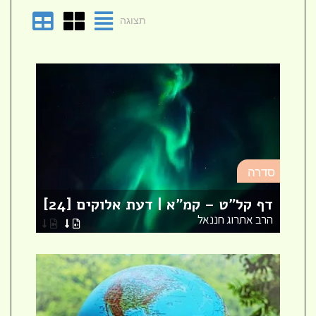
תצוגה
סד
סדרה
מא
דף קל"ט – קמ"א | דעת אלוקים [24]
לר
הרב אתרוג חננאל
הר