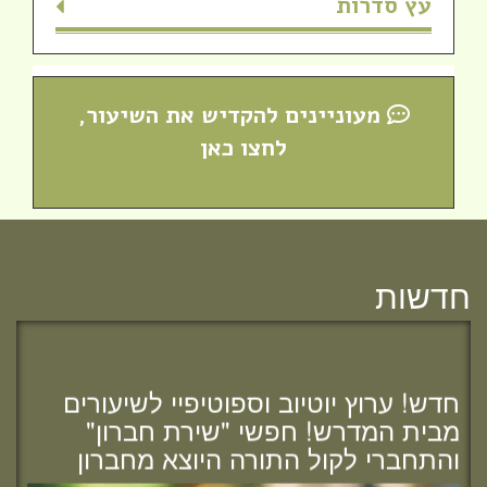
עץ סדרות
מעוניינים להקדיש את השיעור,
לחצו כאן
חדשות
מזל טוב לרות (שנה) בנג'י, בוגרת מחזור י"ח,
להולדת הבת :)
חדש! ערוץ יוטיוב וספוטיפיי לשיעורים
מבית המדרש! חפשי "שירת חברון"
והתחברי לקול התורה היוצא מחברון
מזל טוב לאפרת (בראון) אוהב - ציון, בוגרת