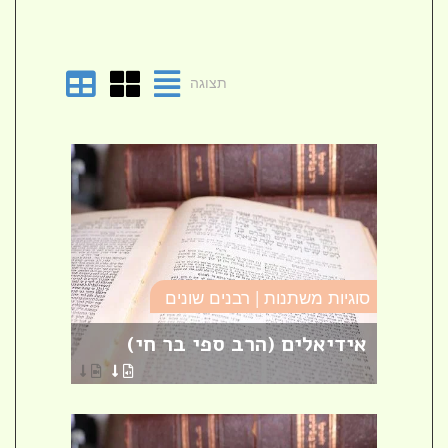
תצוגה
סוגיו
סוגיות משתנות | רבנים שונים
טומא
אידיאלים (הרב ספי בר חי)
פרש
הרבני