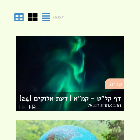
תצוגה
סד
סדרה
מא
דף קל"ט – קמ"א | דעת אלוקים [24]
לר
הרב אתרוג חננאל
הר