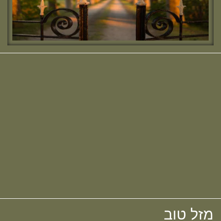
מחפשת מדרשה? נשמח להכיר :)
חדש! ערוץ יוטיוב וספוטיפיי לשיעורים
מבית המדרש! חפשי "שירת חברון"
והתחברי לקול התורה היוצא מחברון
מזל טוב