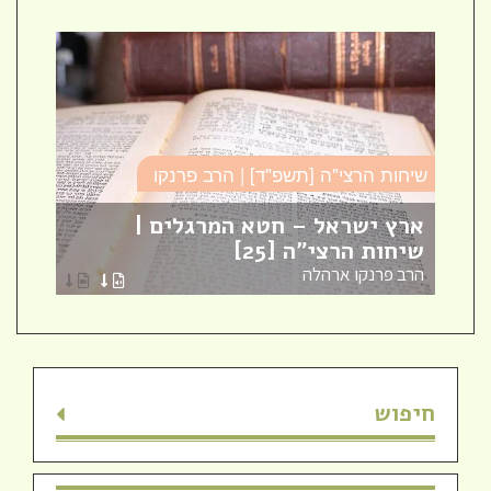
שיחות הרצי"ה [תשפ"ד] | הרב פרנקו
כו
ארץ ישראל – חטא המרגלים |
עב
שיחות הרצי"ה [25]
כו
הרב פרנקו ארהלה
הר
חיפוש