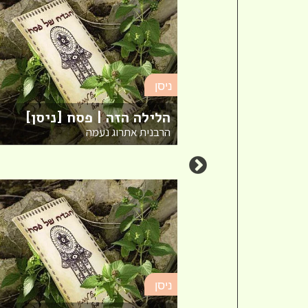
ניסן
ירים לפסח |
הלילה הזה | פסח [ניסן]
הרבנית אתרוג נעמה
ניסן
ולת ראי"ה (חלק