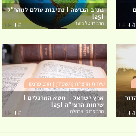
ם
נתיב הבושה | נתיבות עולם למהר"ל
[25]
הרב רויטל בועז
מזל טוב לרות (שנה) בנג'י
מחזור י"ח, להולדת הבת :
מזל טוב לאפרת (בראון) או
בוגרת מחזור י"ח, להולדת
שיחות הרצי"ה [תשפ"ד] | הרב פרנקו
דור
ארץ ישראל – חטא המרגלים |
שיחות הרצי"ה [25]
מזל טוב להודיה (כהן) קלר
הרב פרנקו ארהלה
מחזור י"ח, להולדת הבן :)