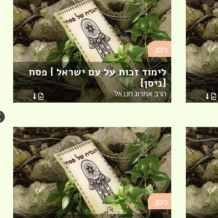
ניסן
לימוד זכות על עם ישראל | פסח
[ניסן]
הרב אתרוג חננאל
ניסן