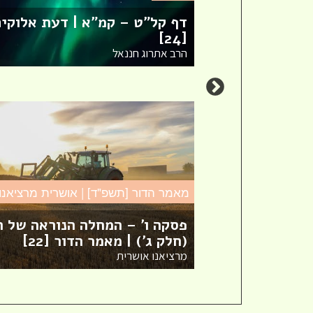
דף קל"ט – קמ"א | דעת אלוקי
[סיון]
[24]
הרב אתרוג חננאל
חדש! ערוץ יוטיוב וספוטיפיי
מאמר הדור [תשפ"ד] | אושרית מרציאנו
לשיעורים מבית המדרש! חפשי
"שירת חברון" והתחברי לקול
פסקה ו' – המחלה הנוראה של ה
התורה היוצא מחברון
(חלק ג') | מאמר הדור [22]
מרציאנו אושרית