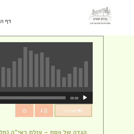
Skip to conten
דף הב
נגן
00:00
אודיו
שמיעה
הגדה של פסח – עולת ראי"ה (חלק 