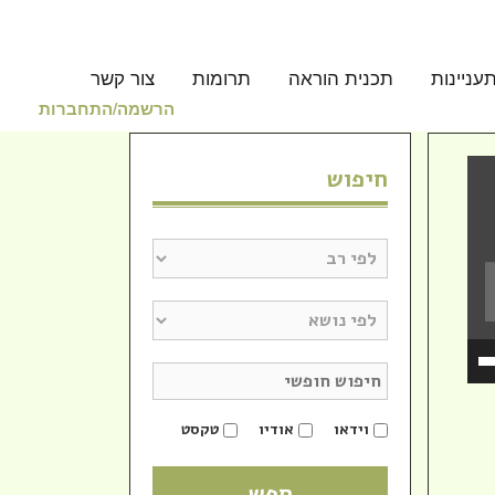
עניינות
תכנית הוראה
תרומות
צור קשר
הרשמה/התחברות
חיפוש
השתמש
במקש
למעלה/למטה
כדי
וידאו
אודיו
טקסט
להגביר
או
להנמיך