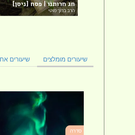
חג חרותנו | פסח [ניסן]
הרב ברוך מוטי
שיעורים מומלצים
שיעורים אחר
סדרה