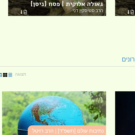
גאולה אלוקית | פסח [ניסן]
הרב סטיסקין דני
ונים
תצוגה
נתיבות עולם [תשפ"ד] | הרב רויטל