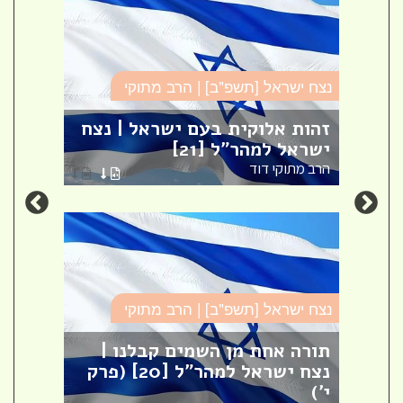
נצח ישראל [תשפ"ב] | הרב מתוקי
נצח י
זהות אלוקית בעם ישראל | נצח
סוגי
ישראל למהר"ל [21]
למהר"
הרב מתוקי דוד
הרב מ
נצח ישראל [תשפ"ב] | הרב מתוקי
נצח י
תורה אחת מן השמים קבלנו |
סוגי
נצח ישראל למהר"ל [20] (פרק
והת
י')
[16] (פרק ג')