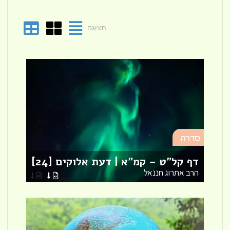
תצוגה
סד
סדרה
מא
דף קל"ט – קמ"א | דעת אלוקים [24]
לר
הרב אתרוג חננאל
הר