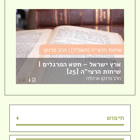
שיחות הרצי"ה [תשפ"ד] | הרב פרנקו
כו
ארץ ישראל – חטא המרגלים |
עב
שיחות הרצי"ה [25]
כו
הרב פרנקו ארהלה
הר
חיפוש