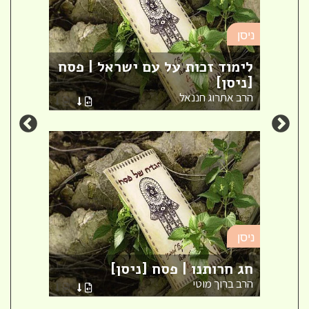
ניסן
ניסן
לימוד זכות על עם ישראל | פסח
ברית
[ניסן]
ספר 
הרב אתרוג חננאל
הרבני
ניסן
ניסן
 |
חג חרותנו | פסח [ניסן]
ארבע
הרב ברוך מוטי
הרב א