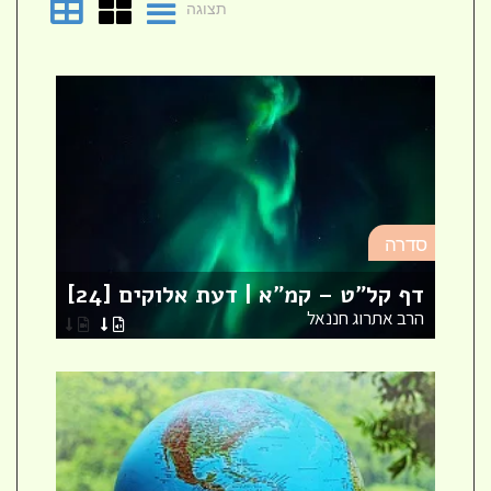
תצוגה
סד
סדרה
מא
דף קל"ט – קמ"א | דעת אלוקים [24]
לר
הרב אתרוג חננאל
הר