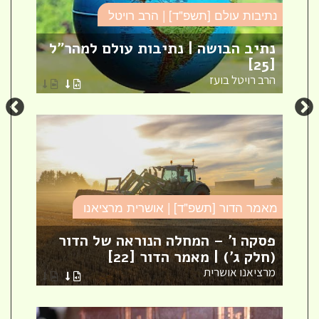
נתיבות עולם [תשפ"ד] | הרב רויטל
סד
נתיב הבושה | נתיבות עולם למהר"ל
פר
[25]
ספ
הרב רויטל בועז
הר
מאמר הדור [תשפ"ד] | אושרית מרציאנו
סד
פסקה ו' – המחלה הנוראה של הדור
עי
(חלק ג') | מאמר הדור [22]
עי
מרציאנו אושרית
הר