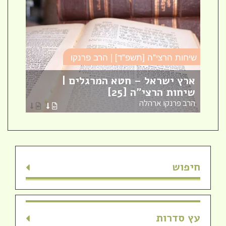
שיחות הרצי"ה [תשפ"ד] | הרב פרנקו
כו
ארץ ישראל – חטא המרגלים |
עב
שיחות הרצי"ה [25]
כו
הרב פרנקו ארהלה
הר
חיפוש
עץ סדרות