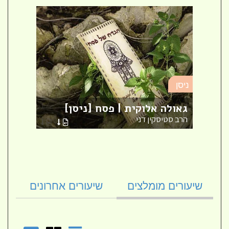
ניסן
ניסן
על מ
גאולה אלוקית | פסח [ניסן]
[ניס
הרב סטיסקין דני
הרב א
שיעורים מומלצים
שיעורים אחרונים