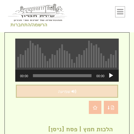
Skip to conten
הרשמה/התחברות
נגן
00:00
00:00
אודיו
שמיעה
הלכות חמץ | פסח [ניסן]