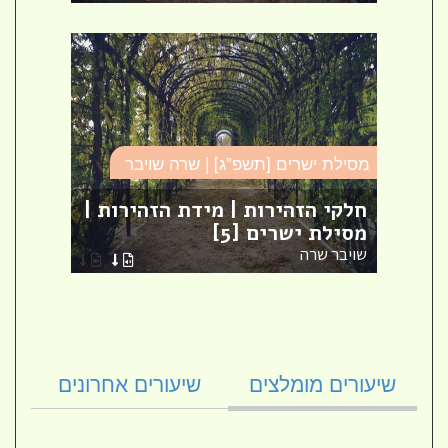
מסילת
מסילת ישרים [תשפ"ג] | שרה שויבר
הנחו
ם
חלקי הזהירות | מידת הזהירות |
במס
מסילת ישרים [5]
[2]
שויבר שרה
שויבר
שיעורים מומלצים
שיעורים אחרונים