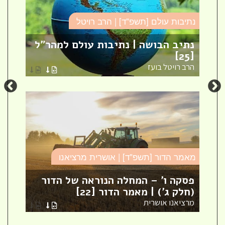
נתיבות עולם [תשפ"ד] | הרב רויטל
סד
נתיב הבושה | נתיבות עולם למהר"ל
פר
[25]
ספ
הרב רויטל בועז
הר
מאמר הדור [תשפ"ד] | אושרית מרציאנו
סד
פסקה ו' – המחלה הנוראה של הדור
עי
(חלק ג') | מאמר הדור [22]
עי
מרציאנו אושרית
הר