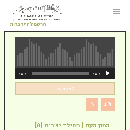
Skip to conten
הרשמה/התחברות
נגן
00:00
00:00
אודיו
שמיעה
המון העם | מסילת ישרים [8]