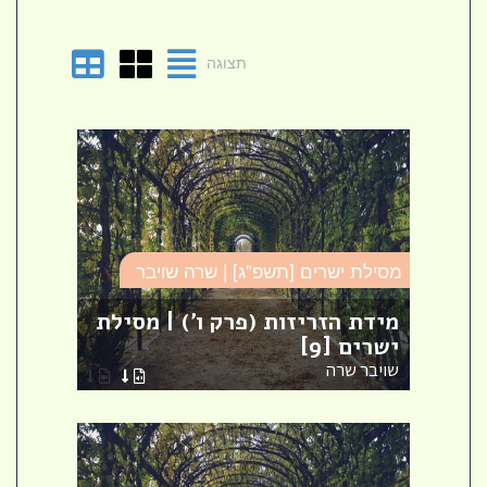
תצוגה
מסילת ישרים [תשפ"ג] | שרה שויבר
מסילת
מידת הזריזות (פרק ו') | מסילת
ישרים [9]
פרק 
שויבר שרה
שויבר