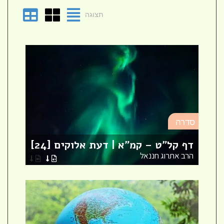
תצוגה
סד
סדרה
מא
דף קל"ט – קמ"א | דעת אלוקים [24]
לר
הרב אתרוג חננאל
הר