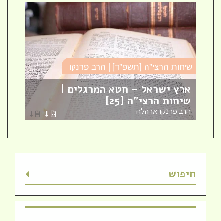
שיחות הרצי"ה [תשפ"ד] | הרב פרנקו
כו
ארץ ישראל – חטא המרגלים |
עב
שיחות הרצי"ה [25]
כו
הרב פרנקו ארהלה
הר
חיפוש