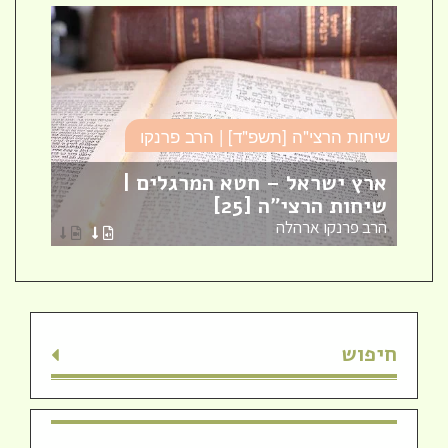
שיחות הרצי"ה [תשפ"ד] | הרב פרנקו
כו
ארץ ישראל – חטא המרגלים |
עב
שיחות הרצי"ה [25]
כו
הרב פרנקו ארהלה
הר
חיפוש