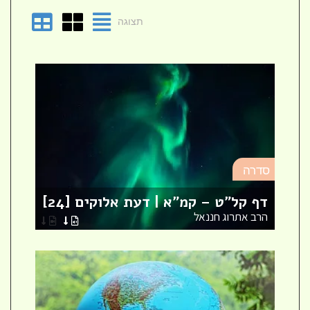
תצוגה
סד
סדרה
מא
דף קל"ט – קמ"א | דעת אלוקים [24]
לר
הרב אתרוג חננאל
הר