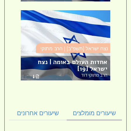
נצח י
נצח ישראל [תשפ"ב] | הרב מתוקי
עם
האם 
ישראל | נצח ישראל למהר"ל [2]
אחדות העולם באומה | נצח
ישראל [19]
ג')
הרב מתוקי דוד
הרב מ
שיעורים מומלצים
שיעורים אחרונים