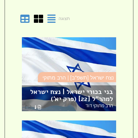
תצוגה
נצח ישראל [תשפ"ב] | הרב מתוקי
נצח י
בני בכורי ישראל | נצח ישראל
טביע
למהר"ל [22] (פרק יא')
ישרא
הרב מתוקי דוד
הרב מ