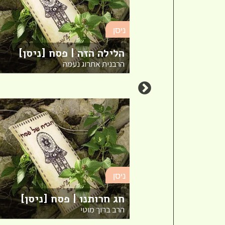
ניסן
ירים לפסח |
הלילה הזה | פסח [ניסן]
הרבנית אתרוג נעמה
ניסן
ציאה לחירות |
חג חרותנו | פסח [ניסן]
הרב ברוך מוטי