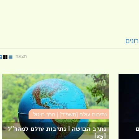
ונים
תצוגה
נתיבות עולם [תשפ"ד] | הרב רויטל
ם
נתיב הבושה | נתיבות עולם למהר"ל
[25]