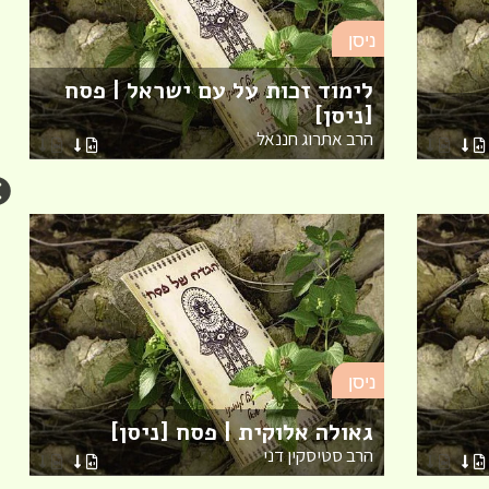
ניסן
לימוד זכות על עם ישראל | פסח
[ניסן]
הרב אתרוג חננאל
ניסן
גאולה אלוקית | פסח [ניסן]
הרב סטיסקין דני