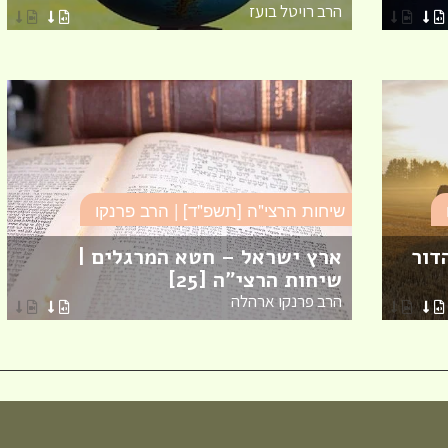
הרב רויטל בועז
מזל טוב לרות (שנה) בנג'י
מחזור י"ח, להולדת הבת :
שיחות הרצי"ה [תשפ"ד] | הרב פרנקו
דור
ארץ ישראל – חטא המרגלים |
שיחות הרצי"ה [25]
מזל טוב לאפרת (בראון) או
הרב פרנקו ארהלה
בוגרת מחזור י"ח, להולדת
מזל טוב להודיה (כהן) קלר
מחזור י"ח, להולדת הבן :)