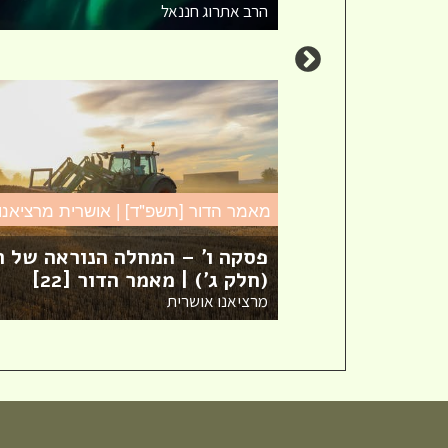
הרב אתרוג חננאל
מאמר הדור [תשפ"ד] | אושרית מרציאנו
פסקה ו' – המחלה הנוראה של ה
(חלק ג') | מאמר הדור [22]
חדש! ערוץ יוטיוב וספוטיפיי
מרציאנו אושרית
לשיעורים מבית המדרש! חפשי
"שירת חברון" והתחברי לקול
התורה היוצא מחברון