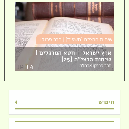
שיחות הרצי"ה [תשפ"ד] | הרב פרנקו
כו
ארץ ישראל – חטא המרגלים |
עב
שיחות הרצי"ה [25]
כו
הרב פרנקו ארהלה
הר
חיפוש