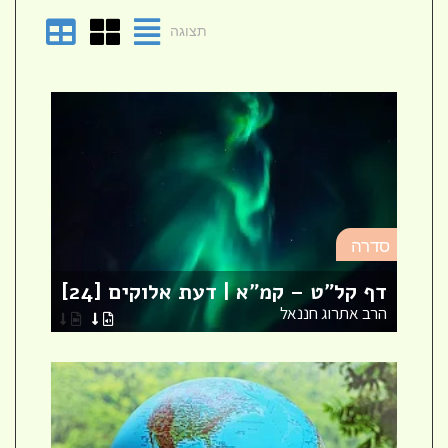
תצוגה
סד
סדרה
מא
דף קל"ט – קמ"א | דעת אלוקים [24]
לר
הרב אתרוג חננאל
הר