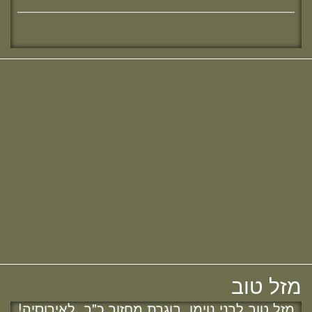
מזל טוב להודיה (כהן) קלרמן, בוגרת מחזור י"ח,
להולדת הבן :)
חדש! ערוץ יוטיוב וספוטיפיי לשיעורים
מבית המדרש! חפשי "שירת חברון"
והתחברי לקול התורה היוצא מחברון
מזל טוב להלל הלוי, בוגרת מחזור כ"ב,
לאירוסיה!
מחפשת מדרשה? נשמח להכיר :)
מזל טוב לשרה נמט, בוגרת מחזור כ"ב,
לאירוסיה!
מזל טוב
מזל טוב לרני נוימן, בוגרת מחזור כ"ב, לאירוסיה!