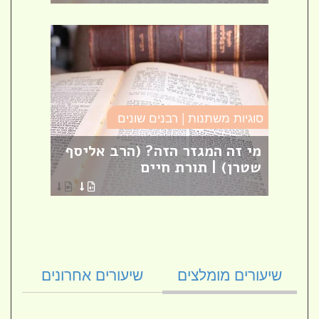
סוגיות משתנות | רבנים שונים
מסילת
ם
מי זה המגזר הזה? (הרב אליסף
פרק 
ת
שטרן) | תורת חיים
[27]
הרב ק
שיעורים מומלצים
שיעורים אחרונים