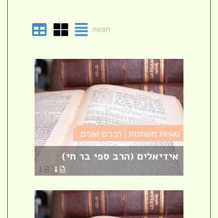
תצוגה
סוגיו
סוגיות משתנות | רבנים שונים
טומא
אידיאלים (הרב ספי בר חי)
פרש
הרבני