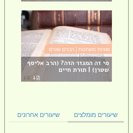
סוגיות משתנות | רבנים שונים
מסילת
ם
מי זה המגזר הזה? (הרב אליסף
פרק 
ת
שטרן) | תורת חיים
[27]
הרב ק
שיעורים מומלצים
שיעורים אחרונים