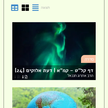
תצוגה
סד
סדרה
מא
דף קל"ט – קמ"א | דעת אלוקים [24]
לר
הרב אתרוג חננאל
הר