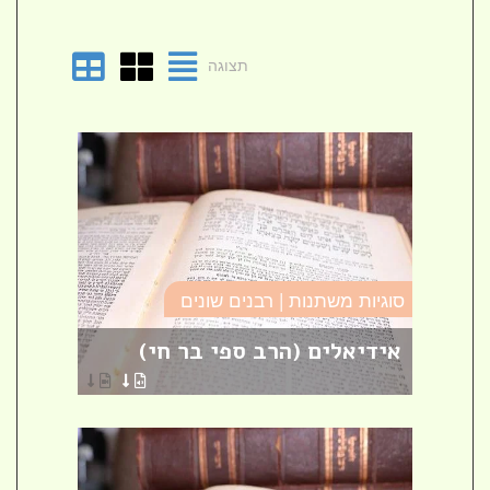
תצוגה
סוגיו
סוגיות משתנות | רבנים שונים
טומא
אידיאלים (הרב ספי בר חי)
פרש
הרבני