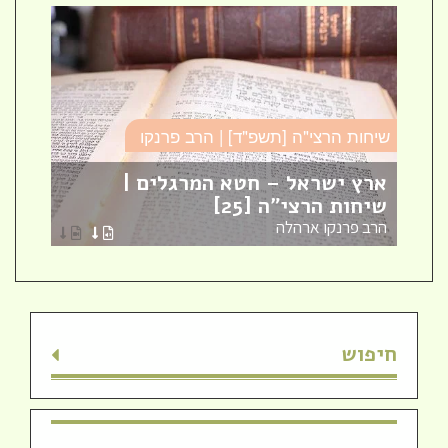
שיחות הרצי"ה [תשפ"ד] | הרב פרנקו
כו
ארץ ישראל – חטא המרגלים |
עב
שיחות הרצי"ה [25]
כו
הרב פרנקו ארהלה
הר
חיפוש
חדש! ערוץ יוטיוב וספוטיפיי לשיעורים
מבית המדרש! חפשי "שירת חברון"