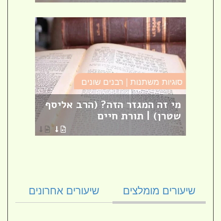
סוגיות משתנות | רבנים שונים
מסילת
ם
מי זה המגזר הזה? (הרב אליסף
פרק 
ת
שטרן) | תורת חיים
[27]
הרב ק
שיעורים מומלצים
שיעורים אחרונים