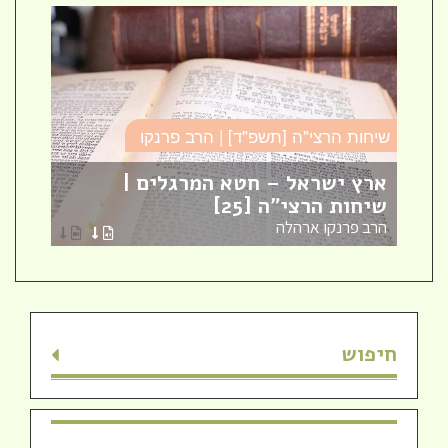
שיחות הרצי"ה [תשפ"ד] | הרב פרנקו
כו
ארץ ישראל – חטא המרגלים |
עב
שיחות הרצי"ה [25]
כו
הרב פרנקו ארהלה
הר
חיפוש
חדש! ערוץ יוטיוב וספוטיפיי לשיעורים
מבית המדרש! חפשי "שירת חברון"
והתחברי לקול התורה היוצא מחברון