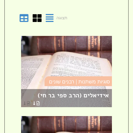
תצוגה
סוגיו
סוגיות משתנות | רבנים שונים
טומא
אידיאלים (הרב ספי בר חי)
פרש
הרבני