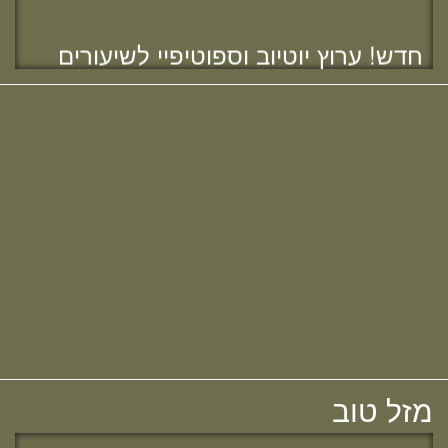
מזל טוב לרות (שנה) בנג'י, בוגרת מחזור י"ח,
חדש! ערוץ יוטיוב וספוטיפיי לשיעורים
להולדת הבת :)
מבית המדרש! חפשי "שירת חברון"
והתחברי לקול התורה היוצא מחברון
מזל טוב לאפרת (בראון) אוהב - ציון, בוגרת
מחזור י"ח, להולדת הבת :)
מזל טוב להודיה (כהן) קלרמן, בוגרת מחזור י"ח,
להולדת הבן :)
מזל טוב להלל הלוי, בוגרת מחזור כ"ב,
לאירוסיה!
מזל טוב
מחפשת מדרשה? נשמח להכיר :)