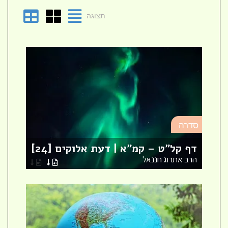
תצוגה
סד
סדרה
מא
דף קל"ט – קמ"א | דעת אלוקים [24]
לר
הרב אתרוג חננאל
הר