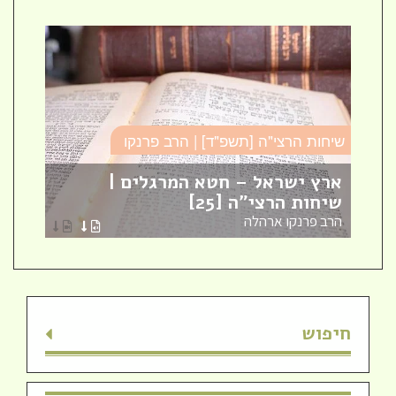
שיחות הרצי"ה [תשפ"ד] | הרב פרנקו
כו
ארץ ישראל – חטא המרגלים |
עב
שיחות הרצי"ה [25]
כו
הרב פרנקו ארהלה
הר
חיפוש