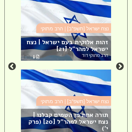
נצח ישראל [תשפ"ב] | הרב מתוקי
נצח י
זהות אלוקית בעם ישראל | נצח
סוגי
ישראל למהר"ל [21]
למהר"
הרב מתוקי דוד
הרב מ
נצח ישראל [תשפ"ב] | הרב מתוקי
נצח י
תורה אחת מן השמים קבלנו |
סוגי
נצח ישראל למהר"ל [20] (פרק
והת
י')
[16] (פרק ג')