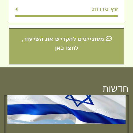
עץ סדרות
חדש! ערוץ יוטיוב וספוטיפיי לשיעורים
מעוניינים להקדיש את השיעור,
מבית המדרש! חפשי "שירת חברון"
לחצו כאן
והתחברי לקול התורה היוצא מחברון
חדשות