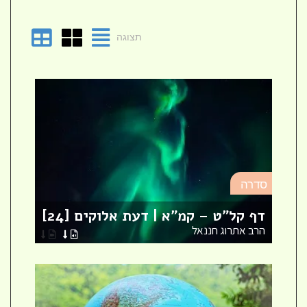
תצוגה
סד
סדרה
מא
דף קל"ט – קמ"א | דעת אלוקים [24]
לר
הרב אתרוג חננאל
הר