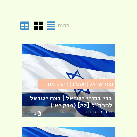
תצוגה
נצח ישראל [תשפ"ב] | הרב מתוקי
נצח י
בני בכורי ישראל | נצח ישראל
טביע
למהר"ל [22] (פרק יא')
ישרא
הרב מתוקי דוד
הרב מ