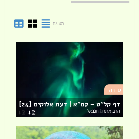
תצוגה
סד
סדרה
מא
דף קל"ט – קמ"א | דעת אלוקים [24]
לר
הרב אתרוג חננאל
הר