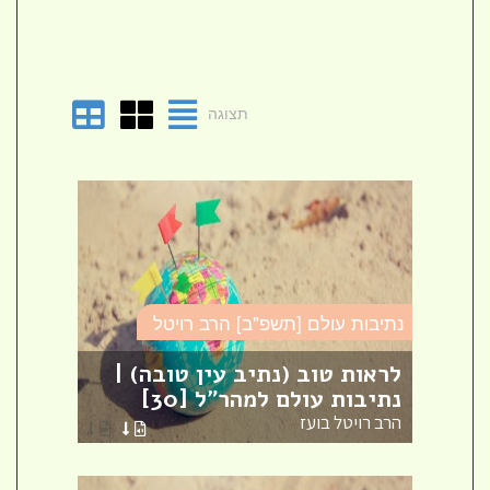
תצוגה
נתיבות עולם [תשפ"ב] הרב רויטל
נתיבו
לראות טוב (נתיב עין טובה) |
נתיב
נתיבות עולם למהר"ל [30]
למהר"
הרב רויטל בועז
הרב ר