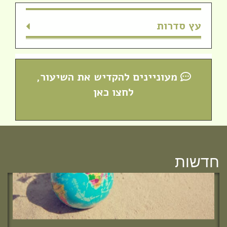
עץ סדרות
חדש! ערוץ יוטיוב וספוטיפיי לשיעורים
מעוניינים להקדיש את השיעור,
מבית המדרש! חפשי "שירת חברון"
לחצו כאן
והתחברי לקול התורה היוצא מחברון
חדשות