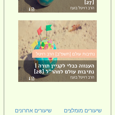
[27]
למהר"
הרב רויטל בועז
הרב ר
נתיבות עולם [תשפ"ב] הרב רויטל
נתיבו
ות
"ל
הענווה ככלי לקניין תורה |
מעל
נתיבות עולם למהר"ל [28]
למהר"
הרב רויטל בועז
הרב ר
שיעורים מומלצים
שיעורים אחרונים