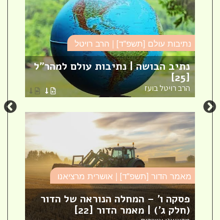
נתיבות עולם [תשפ"ד] | הרב רויטל
סד
נתיב הבושה | נתיבות עולם למהר"ל
פר
[25]
ספ
הרב רויטל בועז
הר
מאמר הדור [תשפ"ד] | אושרית מרציאנו
סד
פסקה ו' – המחלה הנוראה של הדור
עי
(חלק ג') | מאמר הדור [22]
עי