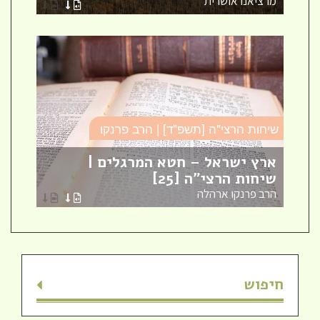
מרציאנו אושרית
הר
שיחות הרצי"ה [תשפ"ד] | הרב פרנקו
כו
ארץ ישראל – חטא המרגלים |
עב
שיחות הרצי"ה [25]
כו
הרב פרנקו ארהלה
הר
חיפוש