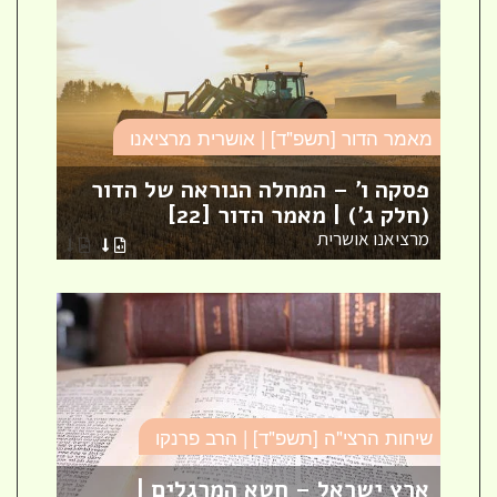
מאמר הדור [תשפ"ד] | אושרית מרציאנו
סד
פסקה ו' – המחלה הנוראה של הדור
עי
(חלק ג') | מאמר הדור [22]
עי
מרציאנו אושרית
הר
שיחות הרצי"ה [תשפ"ד] | הרב פרנקו
כו
ארץ ישראל – חטא המרגלים |
עב