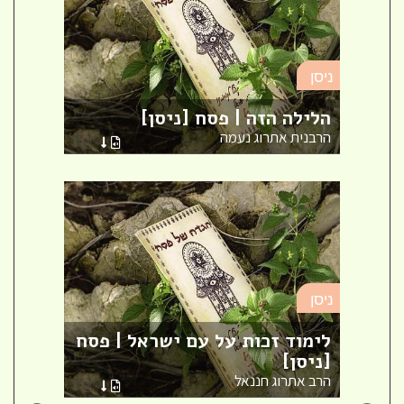
ניסן
ניסן
|
הלילה הזה | פסח [ניסן]
חג ה
הרבנית אתרוג נעמה
הרב ו
ניסן
ניסן
לימוד זכות על עם ישראל | פסח
ברית
[ניסן]
ספר 
הרב אתרוג חננאל
הרבני