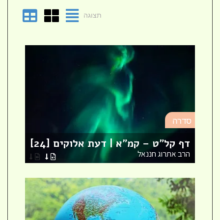
תצוגה
סד
סדרה
מא
דף קל"ט – קמ"א | דעת אלוקים [24]
לר
הרב אתרוג חננאל
הר