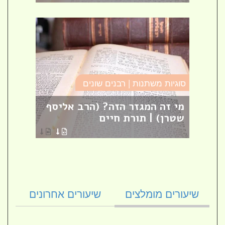
סוגיות משתנות | רבנים שונים
מסילת
ם
מי זה המגזר הזה? (הרב אליסף
פרק 
ת
שטרן) | תורת חיים
[27]
הרב ק
שיעורים מומלצים
שיעורים אחרונים