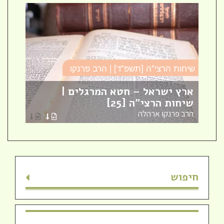
שיחות הרצי"ה [תשפ"ד] | הרב פרנקו
כו
ארץ ישראל – חטא המרגלים |
עב
שיחות הרצי"ה [25]
כו
הרב פרנקו ארהלה
הר
חיפוש