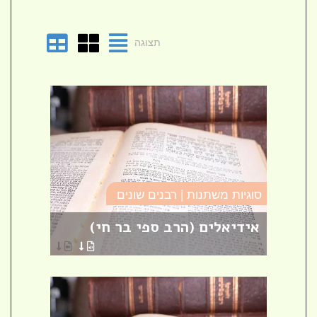
תצוגה
סוגיו
סוגיות משתנות | רבנים שונים
טומא
אידיאלים (הרב ספי בר חי)
פרש
הרבני