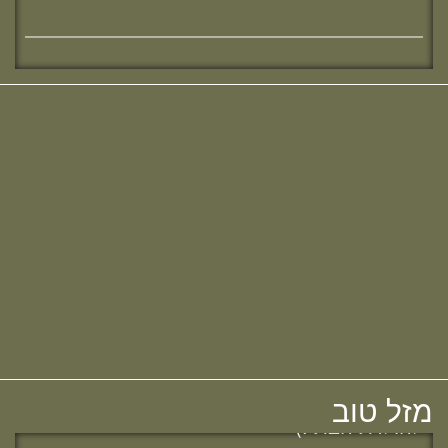
מחפשת מדרשה? נשמח להכיר :)
חדש! ערוץ יוטיוב וספוטיפיי לשיעורים
מבית המדרש! חפשי "שירת חברון"
והתחברי לקול התורה היוצא מחברון
מזל טוב לרות (שנה) בנג'י, בוגרת מחזור י"ח,
להולדת הבת :)
מזל טוב