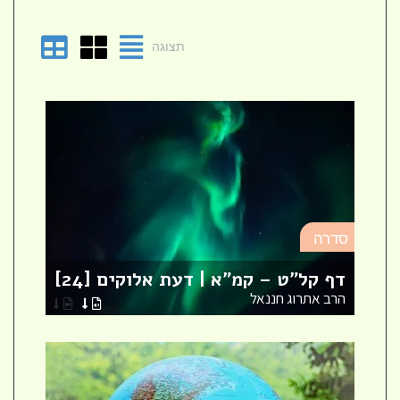
תצוגה
סד
סדרה
מא
דף קל"ט – קמ"א | דעת אלוקים [24]
לר
הרב אתרוג חננאל
הר