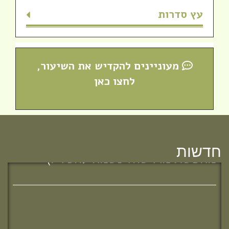
עץ סדרות
מעוניינים להקדיש את השיעור,
לחצו כאן
מחפשת מדרשה? נשמח להכיר :)
חדשות
מזל טוב לרות (שנה) בנג'י, בוגרת מחזור י"ח,