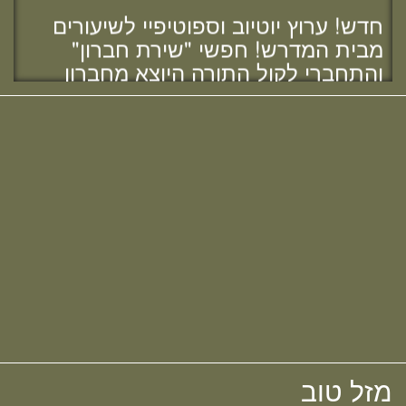
חדש! ערוץ יוטיוב וספוטיפיי לשיעורים
להולדת הבת :)
מבית המדרש! חפשי "שירת חברון"
והתחברי לקול התורה היוצא מחברון
מזל טוב לאפרת (בראון) אוהב - ציון, בוגרת
מחזור י"ח, להולדת הבת :)
מזל טוב להודיה (כהן) קלרמן, בוגרת מחזור י"ח,
להולדת הבן :)
מזל טוב להלל הלוי, בוגרת מחזור כ"ב,
לאירוסיה!
מחפשת מדרשה? נשמח להכיר :)
מזל טוב