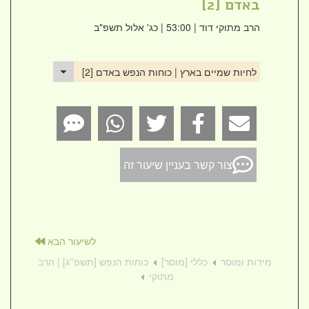
באדם [2]
הרב מתוקי דוד
| 53:00 | כג' אלול תשפ"ב
לחיות שמיים בארץ | כוחות הנפש באדם [2]
צור קשר בעניין שיעור זה
לשיעור הבא
מידות ומוסר
כללי [מוסר]
כוחות הנפש [תשפ''ג] | הרב
מתוקי