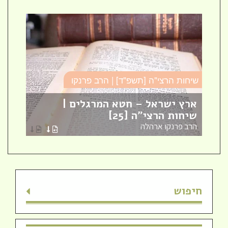
שיחות הרצי"ה [תשפ"ד] | הרב פרנקו
כו
ארץ ישראל – חטא המרגלים |
עב
שיחות הרצי"ה [25]
כו
הרב פרנקו ארהלה
הר
חדש! ערוץ יוטיוב וספוטיפיי לשיעורים
חיפוש
מבית המדרש! חפשי "שירת חברון"
והתחברי לקול התורה היוצא מחברון