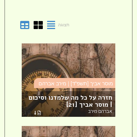
תצוגה
מוסר אביך [תשפ"ד] | מירב אברהם
מוסר 
חזרה על כל מה שלמדנו וסיכום
פרק 
| מוסר אביך [21]
אביך 
אברהם מירב
אברה