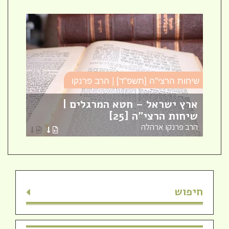
שיחות הרצי"ה [תשפ"ד] | הרב פרנקו
כו
ארץ ישראל – חטא המרגלים |
עב
שיחות הרצי"ה [25]
כו
הרב פרנקו ארהלה
הר
חיפוש