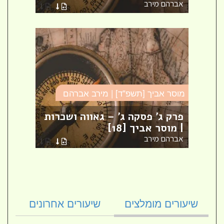
אברהם מירב
אברה
מוסר אביך [תשפ"ד] | מירב אברהם
מוסר 
פרק ג' פסקה ג' – גאווה ושכרות
מקו
| מוסר אביך [18]
הגוד
אברהם מירב
אברה
שיעורים מומלצים
שיעורים אחרונים