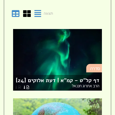
תצוגה
סד
סדרה
מא
דף קל"ט – קמ"א | דעת אלוקים [24]
לר
הרב אתרוג חננאל
הר