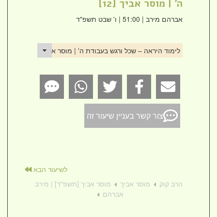
ה' | מוסר אביך [12]
אברהם מירב
| 51:00 | ו' שבט תשפ"ד
לימוד היראה – שכל ורגש בעבודת ה' | מוסר אביך [12]
צור קשר בעניין שיעור זה
לשיעור הבא
הרב קוק
מוסר אביך
מוסר אביך [תשפ"ד] | מירב
אברהם