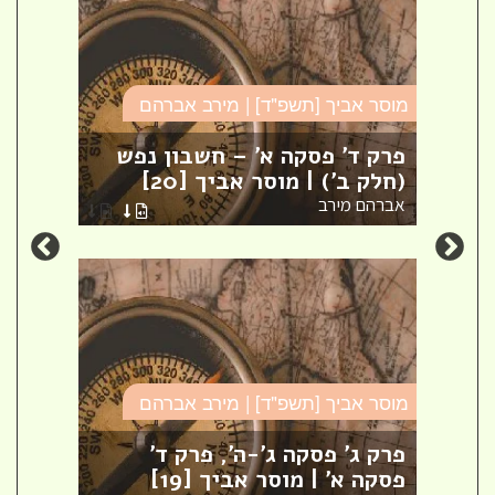
מוסר אביך [תשפ"ד] | מירב אברהם
מוסר 
פרק ד' פסקה א' – חשבון נפש
תנאי
(חלק ב') | מוסר אביך [20]
מוסר
אברהם מירב
אברה
מוסר אביך [תשפ"ד] | מירב אברהם
מוסר 
קי
פרק ג' פסקה ג'-ה', פרק ד'
הדר
פסקה א' | מוסר אביך [19]
ובכל