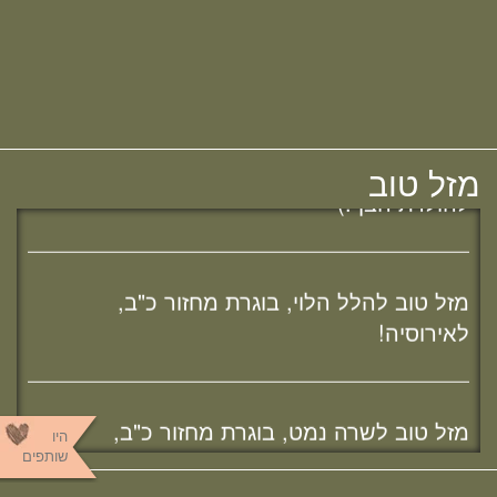
מזל טוב לאפרת (בראון) אוהב - ציון, בוגרת
מחזור י"ח, להולדת הבת :)
מזל טוב להודיה (כהן) קלרמן, בוגרת מחזור י"ח,
מזל טוב
להולדת הבן :)
מזל טוב להלל הלוי, בוגרת מחזור כ"ב,
לאירוסיה!
מחפשת מדרשה? נשמח להכיר :)
מזל טוב לשרה נמט, בוגרת מחזור כ"ב,
היו
לאירוסיה!
שותפים