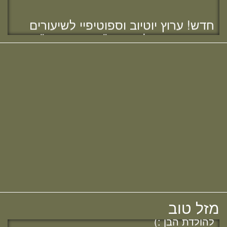
חדש! ערוץ יוטיוב וספוטיפיי לשיעורים
מבית המדרש! חפשי "שירת חברון"
והתחברי לקול התורה היוצא מחברון
מזל טוב לרות (שנה) בנג'י, בוגרת מחזור י"ח,
להולדת הבת :)
מחפשת מדרשה? נשמח להכיר :)
מזל טוב לאפרת (בראון) אוהב - ציון, בוגרת
מחזור י"ח, להולדת הבת :)
מזל טוב להודיה (כהן) קלרמן, בוגרת מחזור י"ח,
מזל טוב
להולדת הבן :)