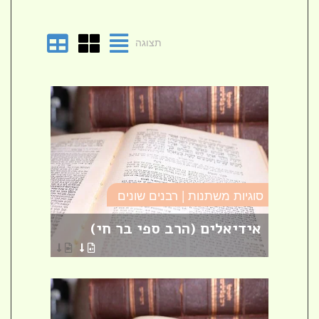
תצוגה
סוגיו
סוגיות משתנות | רבנים שונים
טומא
אידיאלים (הרב ספי בר חי)
פרש
הרבני