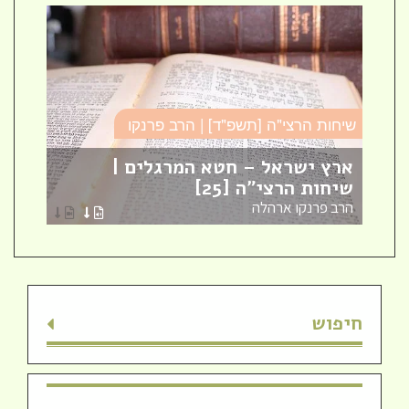
שיחות הרצי"ה [תשפ"ד] | הרב פרנקו
כו
ארץ ישראל – חטא המרגלים |
עב
שיחות הרצי"ה [25]
כו
הרב פרנקו ארהלה
הר
חיפוש