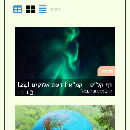
תצוגה
סד
סדרה
מא
דף קל"ט – קמ"א | דעת אלוקים [24]
לר
הרב אתרוג חננאל
הר