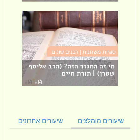
סוגיות משתנות | רבנים שונים
מסילת
ם
מי זה המגזר הזה? (הרב אליסף
פרק 
ת
שטרן) | תורת חיים
[27]
הרב ק
שיעורים מומלצים
שיעורים אחרונים