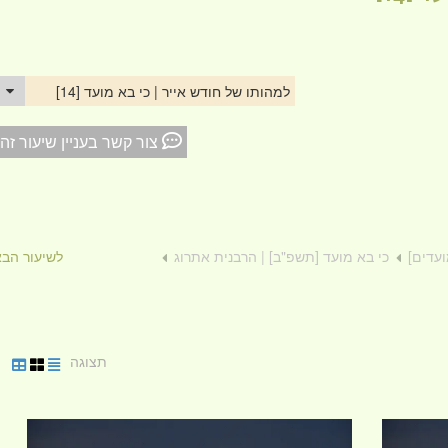
למהותו של חודש אייר | כי בא מועד [14]
צור קשר בעניין שיעור זה
ועדים]
כי בא מועד [תשפ"ב] | הרבנית אתרוג
לשיעור הב
תצוגה