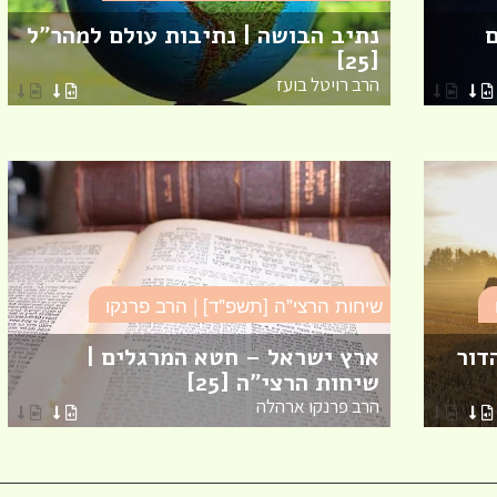
ם
נתיב הבושה | נתיבות עולם למהר"ל
[25]
הרב רויטל בועז
שיחות הרצי"ה [תשפ"ד] | הרב פרנקו
דור
ארץ ישראל – חטא המרגלים |
שיחות הרצי"ה [25]
הרב פרנקו ארהלה
מזל טוב לרות (שנה) בנג'י
מחזור י"ח, להולדת הבת :