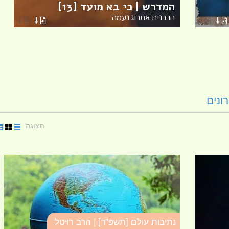
המדרש | כי בא מועד [13]
הרבנית אתרוג נעמה
ונים
תצוגה
נתיבות עולם [תשפ"ד] | הרב רויטל