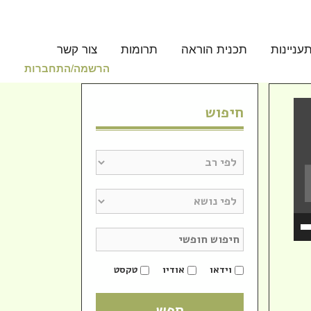
עניינות
תכנית הוראה
תרומות
צור קשר
הרשמה/התחברות
חיפוש
השתמש
במקש
למעלה/למטה
כדי
וידאו
אודיו
טקסט
להגביר
או
להנמיך