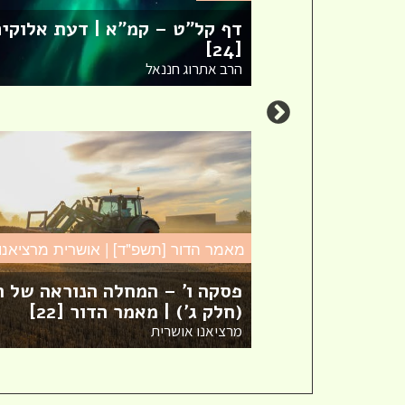
דף קל"ט – קמ"א | דעת אלוקי
[סיון]
[24]
הרב אתרוג חננאל
מאמר הדור [תשפ"ד] | אושרית מרציאנו
חדש! ערוץ יוטיוב וספוטיפיי
פסקה ו' – המחלה הנוראה של ה
לשיעורים מבית המדרש! חפשי
(חלק ג') | מאמר הדור [22]
"שירת חברון" והתחברי לקול
מרציאנו אושרית
התורה היוצא מחברון