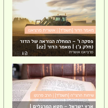
מאמר הדור [תשפ"ד] | אושרית מרציאנו
סד
פסקה ו' – המחלה הנוראה של הדור
עי
(חלק ג') | מאמר הדור [22]
עי
מרציאנו אושרית
הר
שיחות הרצי"ה [תשפ"ד] | הרב פרנקו
כו
ארץ ישראל – חטא המרגלים |
עב