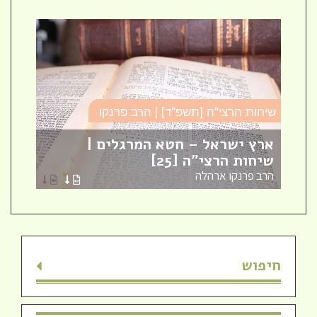
שיחות הרצי"ה [תשפ"ד] | הרב פרנקו
כו
ארץ ישראל – חטא המרגלים |
עב
שיחות הרצי"ה [25]
כו
הרב פרנקו ארהלה
הר
חיפוש