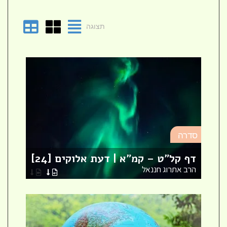
תצוגה
סד
סדרה
מא
דף קל"ט – קמ"א | דעת אלוקים [24]
לר
הרב אתרוג חננאל
הר