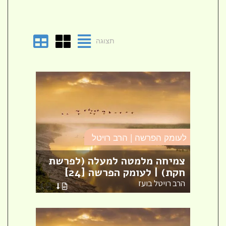
תצוגה
לעומק הפרשה | הרב רויטל
לעומק
צמיחה מלמטה למעלה (לפרשת
המד
חקת) | לעומק הפרשה [24]
| לע
הרב רויטל בועז
הרב ר