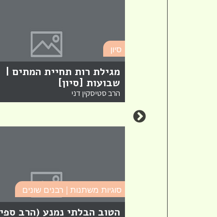
סיון
 "קרוב לנו
" | שבועות
מגילת רות תחיית המתים |
שבועות [סיון]
הרב סטיסקין דני
סוגיות משתנות | רבנים שונים
הטוב הבלתי נמנע (הרב ספי