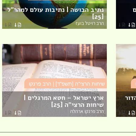
ם
נתיב הבושה | נתיבות עולם למהר"ל
[25]
הרב רויטל בועז
שיחות הרצי"ה [תשפ"ד] | הרב פרנקו
דור
ארץ ישראל – חטא המרגלים |
שיחות הרצי"ה [25]
הרב פרנקו ארהלה