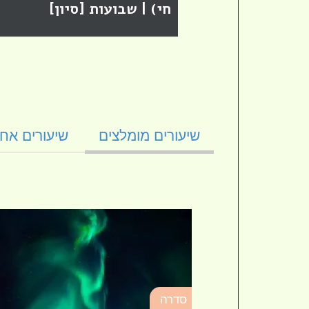
ת [סיון]
חי) | שבועות [סיון]
שיעורים מומלצים
שיעורים אחר
סדרה