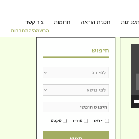
עניינות
תכנית הוראה
תרומות
צור קשר
הרשמה/התחברות
חיפוש
השתמש
במקש
למעלה/למטה
כדי
וידאו
אודיו
טקסט
להגביר
או
להנמיך