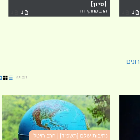
[סיון]
הרב מתוקי דוד
ונים
תצוגה
נתיבות עולם [תשפ"ד] | הרב רויטל