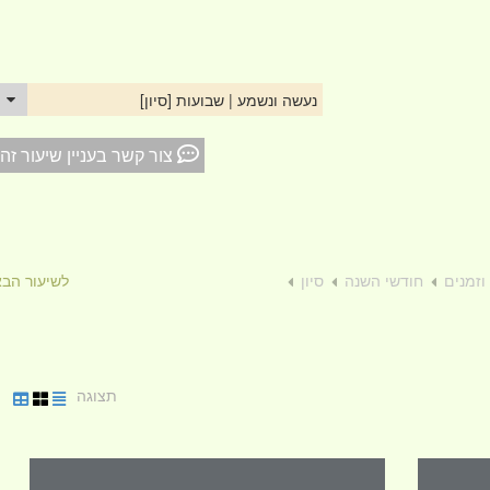
נעשה ונשמע | שבועות [סיון]
צור קשר בעניין שיעור זה
וזמנים
חודשי השנה
סיון
לשיעור הב
תצוגה