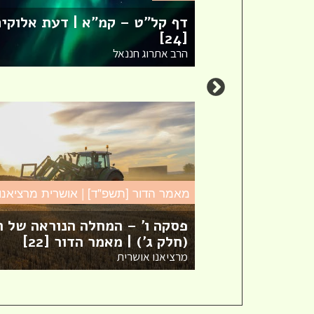
דף קל"ט – קמ"א | דעת אלוקי
[סיון]
[24]
הרב אתרוג חננאל
מאמר הדור [תשפ"ד] | אושרית מרציאנו
פסקה ו' – המחלה הנוראה של ה
(חלק ג') | מאמר הדור [22]
מרציאנו אושרית
חדש! ערוץ יוטיוב וספוטיפיי
לשיעורים מבית המדרש! חפשי