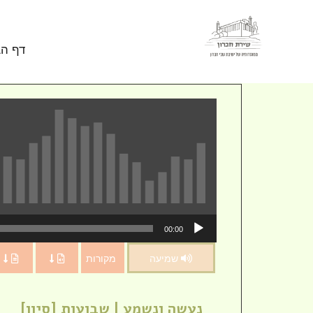
Skip to conten
דף הב
נגן
00:00
אודיו
שמיעה
מקורות
נעשה ונשמע | שבועות [סיון]