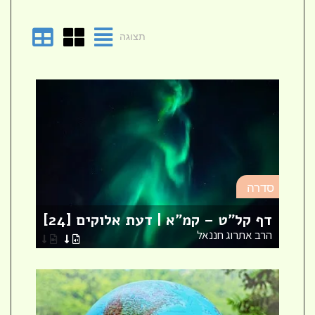
תצוגה
סד
סדרה
מא
דף קל"ט – קמ"א | דעת אלוקים [24]
לר
הרב אתרוג חננאל
הר