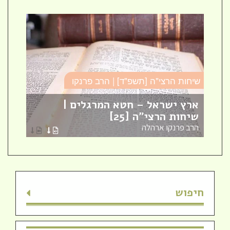
שיחות הרצי"ה [תשפ"ד] | הרב פרנקו
כו
ארץ ישראל – חטא המרגלים |
עב
שיחות הרצי"ה [25]
כו
הרב פרנקו ארהלה
הר
חיפוש