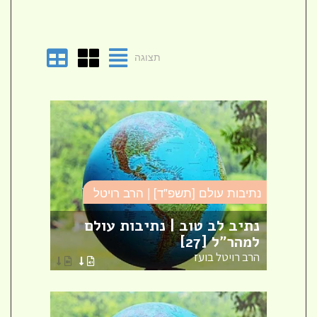
תצוגה
נתיבות עולם [תשפ"ד] | הרב רויטל
נתיבו
נתיב לב טוב | נתיבות עולם
נתיב
למהר"ל [27]
למהר"
הרב רויטל בועז
הרב ר