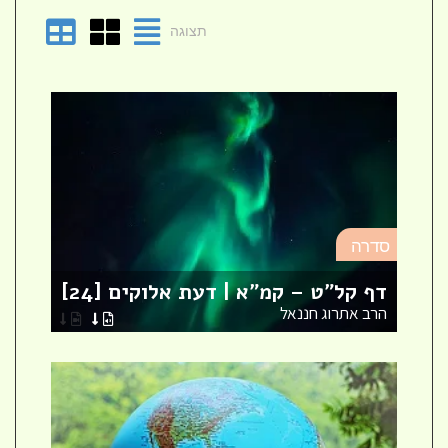
תצוגה
סד
סדרה
מא
דף קל"ט – קמ"א | דעת אלוקים [24]
לר
הרב אתרוג חננאל
הר