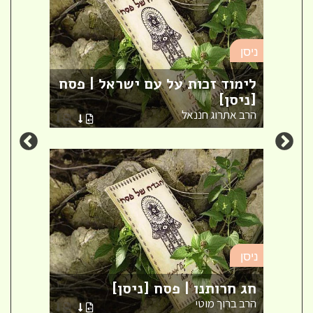
ניסן
ניסן
לימוד זכות על עם ישראל | פסח
ברית
[ניסן]
ספר 
הרב אתרוג חננאל
הרבני
ניסן
ניסן
 |
חג חרותנו | פסח [ניסן]
ארבע
הרב ברוך מוטי
הרב א