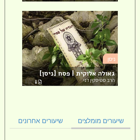
ניסן
ניסן
"והש
גאולה אלוקית | פסח [ניסן]
בנים
הרב סטיסקין דני
הרבני
שיעורים מומלצים
שיעורים אחרונים