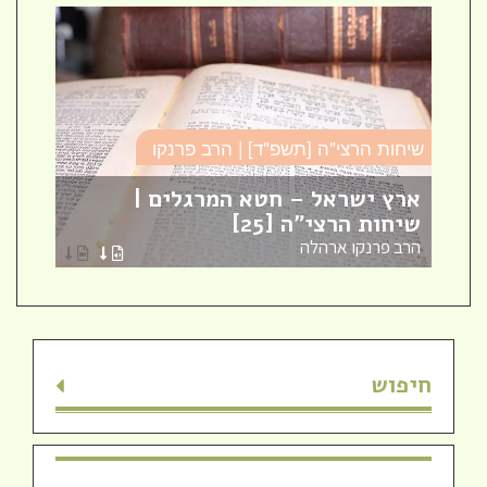
שיחות הרצי"ה [תשפ"ד] | הרב פרנקו
כו
ארץ ישראל – חטא המרגלים |
עב
שיחות הרצי"ה [25]
כו
הרב פרנקו ארהלה
הר
חיפוש