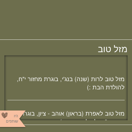
לאירוסיה!
חדש! ערוץ יוטיוב וספוטיפיי לשיעורים
מזל טוב לרני נוימן, בוגרת מחזור כ"ב, לאירוסיה!
מבית המדרש! חפשי "שירת חברון"
מזל טוב
והתחברי לקול התורה היוצא מחברון
מזל טוב לרות (שנה) בנג'י, בוגרת מחזור י"ח,
להולדת הבת :)
מזל טוב לאפרת (בראון) אוהב - ציון, בוגרת
מחזור י"ח, להולדת הבת :)
היו
שותפים