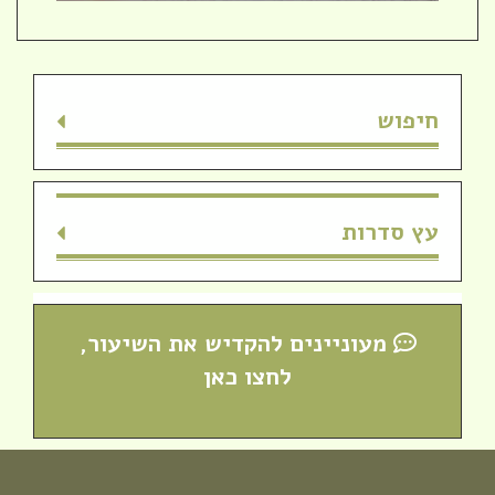
חיפוש
עץ סדרות
מעוניינים להקדיש את השיעור,
לחצו כאן
מזל טוב לרות (שנה) בנג'י, בוגרת מחזור י"ח,