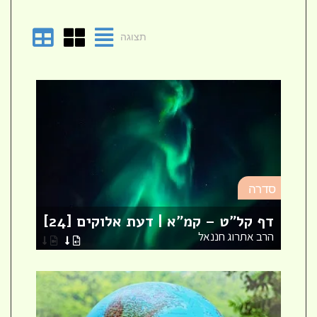
תצוגה
סד
סדרה
מא
דף קל"ט – קמ"א | דעת אלוקים [24]
לר
הרב אתרוג חננאל
הר