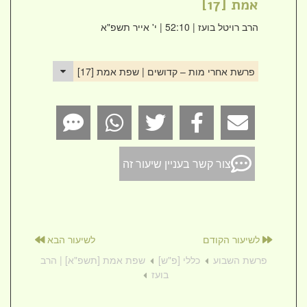
אמת [17]
הרב רויטל בועז
| 52:10 | י' אייר תשפ"א
פרשת אחרי מות – קדושים | שפת אמת [17]
צור קשר בעניין שיעור זה
לשיעור הקודם
לשיעור הבא
פרשת השבוע
כללי [פ"ש]
שפת אמת [תשפ"א] | הרב
בועז