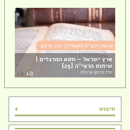
שיחות הרצי"ה [תשפ"ד] | הרב פרנקו
כו
ארץ ישראל – חטא המרגלים |
עב
שיחות הרצי"ה [25]
כו
הרב פרנקו ארהלה
הר
חיפוש