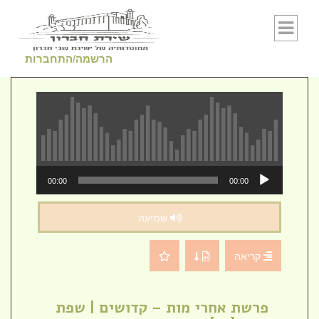
Skip to conten
הרשמה/התחברות
נגן
00:00
00:00
אודיו
שמיעה
קריאה
פרשת אחרי מות – קדושים | שפת