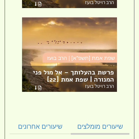
הרב רויטל בועז
הרב ר
שפת אמת [תשפ"א] | הרב בועז
שפת א
מת [1]
פרשת בהעלותך – אל מול פני
המנורה | שפת אמת [22]
פרשת
הרב רויטל בועז
הרב ר
שיעורים מומלצים
שיעורים אחרונים