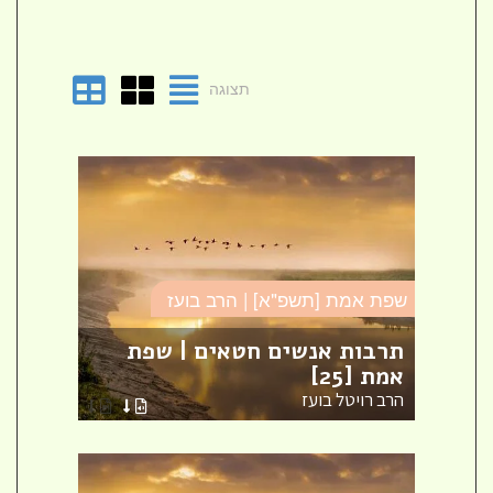
תצוגה
שפת אמת [תשפ"א] | הרב בועז
שפת א
מת
תרבות אנשים חטאים | שפת
ישא 
אמת [25]
| שפת 
הרב רויטל בועז
הרב ר