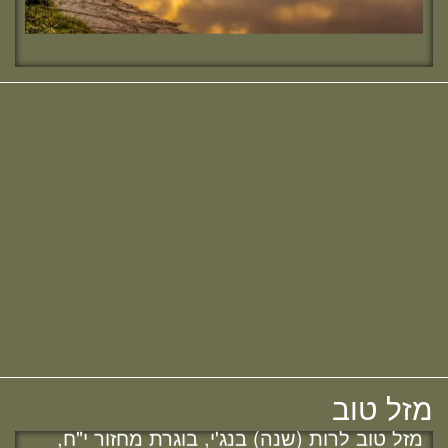
מחפשת מדרשה? נשמח להכיר :)
חדש! ערוץ יוטיוב וספוטיפיי לשיעורים
מבית המדרש! חפשי "שירת חברון"
והתחברי לקול התורה היוצא מחברון
מזל טוב
מזל טוב לרות (שנה) בנג'י, בוגרת מחזור י"ח,
להולדת הבת :)