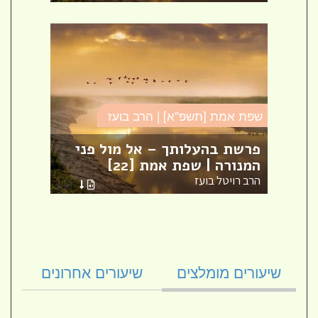
שפת אמת [תשפ"א] | הרב בועז
שפת א
מת [1]
פרשת בהעלותך – אל מול פני
המנורה | שפת אמת [22]
פרשת
הרב רויטל בועז
הרב ר
שיעורים מומלצים
שיעורים אחרונים