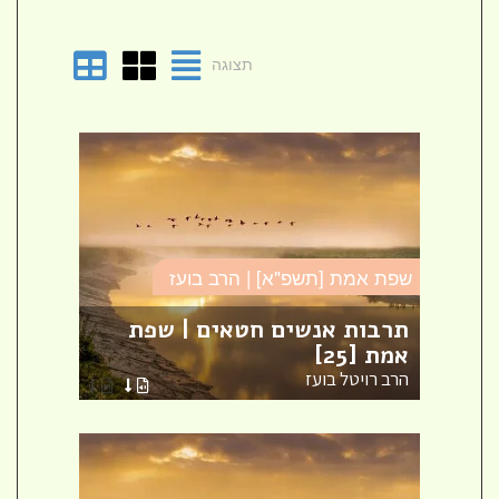
תצוגה
שפת אמת [תשפ"א] | הרב בועז
שפת א
מת
תרבות אנשים חטאים | שפת
ישא 
אמת [25]
| שפת 
הרב רויטל בועז
הרב ר