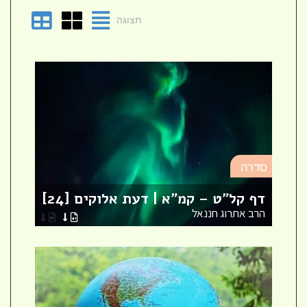
תצוגה
סד
סדרה
מא
דף קל"ט – קמ"א | דעת אלוקים [24]
לר
הרב אתרוג חננאל
הר