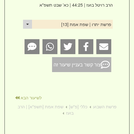
הרב רויטל בועז
| 44:25 | כא' שבט תשפ"א
פרשת יתרו | שפת אמת [13]
צור קשר בעניין שיעור זה
לשיעור הבא
פרשת השבוע
כללי [פ"ש]
שפת אמת [תשפ"א] | הרב
בועז