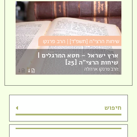
שיחות הרצי"ה [תשפ"ד] | הרב פרנקו
כו
ארץ ישראל – חטא המרגלים |
עב
שיחות הרצי"ה [25]
כו
הרב פרנקו ארהלה
הר
חיפוש