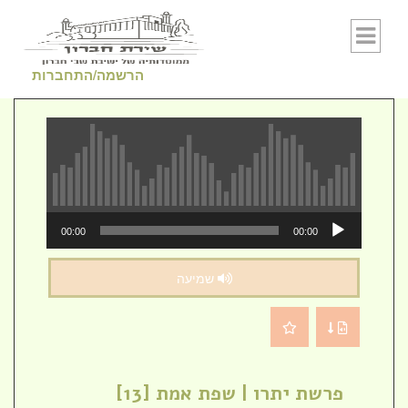
Skip to conten
הרשמה/התחברות
נגן
00:00
00:00
אודיו
שמיעה
פרשת יתרו | שפת אמת [13]