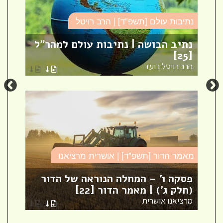
נתיבות עולם [תשפ"ד] | הרב רויטל
סד
נתיב הבושה | נתיבות עולם למהר"ל
פר
[25]
ספ
הרב רויטל בועז
הר
מאמר הדור [תשפ"ד] | אושרית מרציאנו
סד
פסקה ו' – המחלה הנוראה של הדור
עי
(חלק ג') | מאמר הדור [22]
עי
מרציאנו אושרית
הר