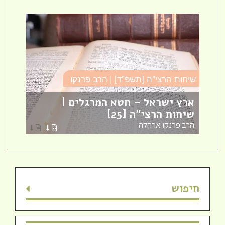
שיחות הרצי"ה [תשפ"ד] | הרב פרנקו
כו
ארץ ישראל – חטא המרגלים |
עב
שיחות הרצי"ה [25]
כו
הרב פרנקו ארהלה
הר
חיפוש