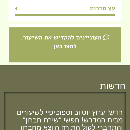
עץ סדרות
מעוניינים להקדיש את השיעור,
לחצו כאן
חדשות
מזל טוב לרות (שנה) בנג'י, בוגרת מחזור י"ח,
להולדת הבת :)
חדש! ערוץ יוטיוב וספוטיפיי לשיעורים
מבית המדרש! חפשי "שירת חברון"
והתחברי לקול התורה היוצא מחברון
מזל טוב לאפרת (בראון) אוהב - ציון, בוגרת