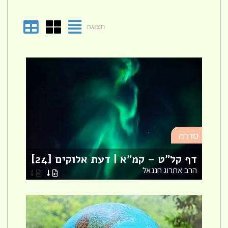
תצוגה
סד
סדרה
מא
דף קל"ט – קמ"א | דעת אלוקים [24]
לר
הרב אתרוג חננאל
הר