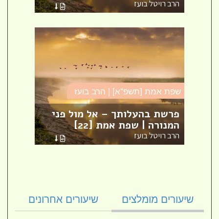
הרב רויטל בועז
הרב ר
שפת אמת [תשפ"א] | הרב בועז
שפת א
מת [1]
פרשת בהעלותך – אל מול פני
המנורה | שפת אמת [22]
פרשת
הרב רויטל בועז
הרב ר
שיעורים מומלצים
שיעורים אחרונים