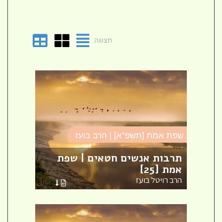
תצוגה
שפת אמת [תשפ"א] | הרב בועז
שפת א
מת
תרבות אנשים חטאים | שפת
ישא 
אמת [25]
| שפת 
הרב רויטל בועז
הרב ר