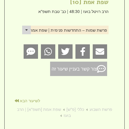
שפת אמת [10]
הרב רויטל בועז
| 48:30 | כב' טבת תשפ"א
פרשת שמות – התחדשות פנימית | שפת אמת [10]
צור קשר בעניין שיעור זה
לשיעור הבא
פרשת השבוע
כללי [פ"ש]
שפת אמת [תשפ"א] | הרב
בועז