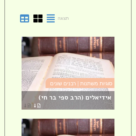
תצוגה
סוגיו
סוגיות משתנות | רבנים שונים
טומא
אידיאלים (הרב ספי בר חי)
פרש
הרבני