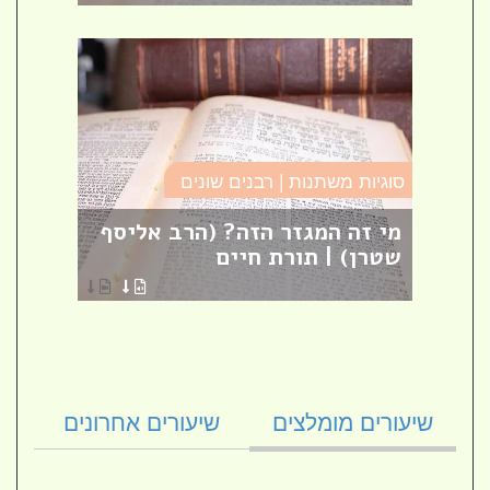
סוגיות משתנות | רבנים שונים
מסילת
ם
מי זה המגזר הזה? (הרב אליסף
פרק 
ת
שטרן) | תורת חיים
[27]
הרב ק
שיעורים מומלצים
שיעורים אחרונים