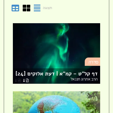
תצוגה
סד
סדרה
מא
דף קל"ט – קמ"א | דעת אלוקים [24]
לר
הרב אתרוג חננאל
הר