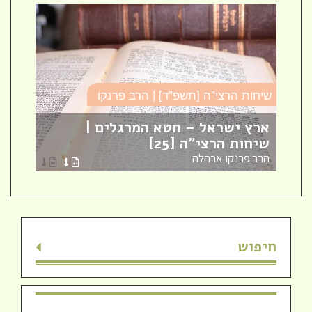
שיחות הרצי"ה [תשפ"ד] | הרב פרנקו
כו
ארץ ישראל – חטא המרגלים |
עב
שיחות הרצי"ה [25]
כו
הרב פרנקו ארהלה
הר
חיפוש