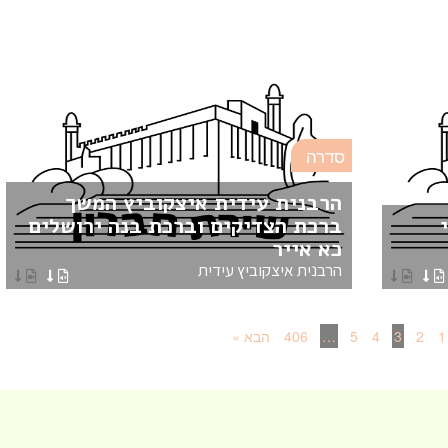
סדרה
הרבנית עידית איצקוביץ המשך
ברכת הצדיקים וברכת בנה ירושלים
כא אייר
הרבנית איצקוביץ עידית
1
2
3
4
5
…
406
הבא »