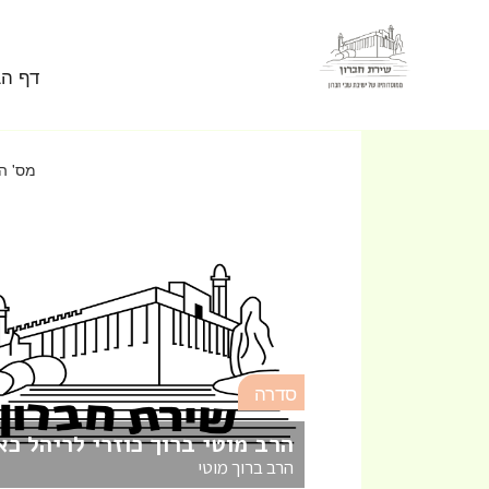
Skip to conten
דף הב
מס' התו
סדרה
 הראיה כ
הרב מוטי ברוך כוזרי לריהל כא
הרב ברוך מוטי