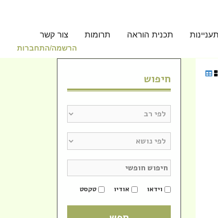
עניינות
תכנית הוראה
תרומות
צור קשר
הרשמה/התחברות
חיפוש
סדרה
סדרה
הרב בועז רויטל נתיב התורה כא
הרב 
וידאו
אודיו
טקסט
אייר
אייר
הרב רויטל בועז
הרב וי