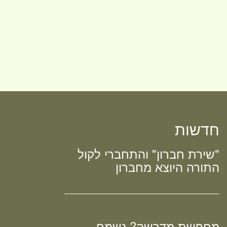
חדש! ערוץ יוטיוב וספוטיפיי
חדשות
לשיעורים מבית המדרש! חפשי
"שירת חברון" והתחברי לקול
התורה היוצא מחברון
מחפשת מדרשה? נשמח