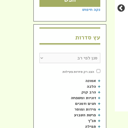
נקה חיפוש
עץ סדרות
סדרה
סדרה
הרבנית נעמה אתרוג לג בעומר יז
הרב 
אייר
יוחאי
הצג רק סדרות פעילות
הרבנית אתרוג נעמה
הרב מת
אמונה
הלכה
הרב קוק
זוגיות ומשפחה
חגים וזמנים
מידות ומוסר
פרשת השבוע
תנ"ך
תפילה